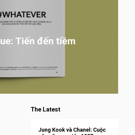
ue: Tiến đến tiềm
The Latest
Jung Kook và Chanel: Cuộc