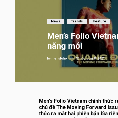
News
Trends
Feature
Men’s Folio Vietn
năng mới
by
mensfolio
October 8, 2021
Men’s Folio Vietnam chính thức
chủ đề The Moving Forward Issue.
thức ra mắt hai phiên bản bìa riê