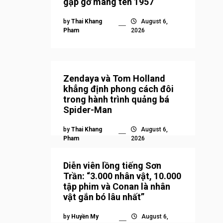
gặp gỡ mang tên 1957
by
Thai Khang
August 6,
Pham
2026
Zendaya và Tom Holland
khẳng định phong cách đôi
trong hành trình quảng bá
Spider-Man
by
Thai Khang
August 6,
Pham
2026
Diễn viên lồng tiếng Sơn
Trần: “3.000 nhân vật, 10.000
tập phim và Conan là nhân
vật gắn bó lâu nhất”
by
Huyền My
August 6,