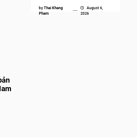
by
Thai Khang
August 6,
Pham
2026
bản
 Nam