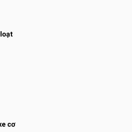
loạt
xe cơ