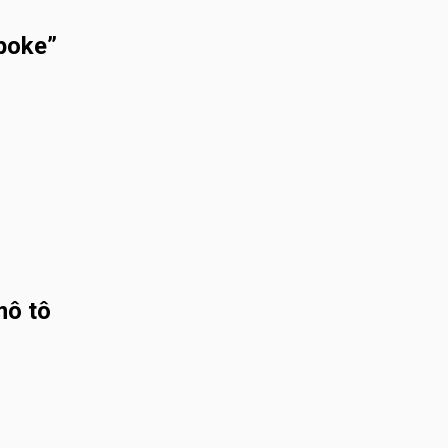
spoke”
mô tô