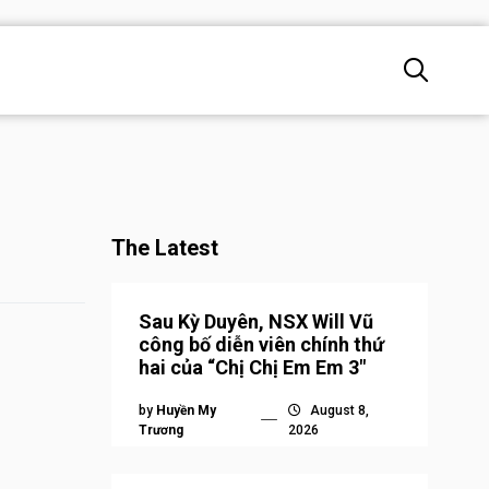
The Latest
Sau Kỳ Duyên, NSX Will Vũ
công bố diễn viên chính thứ
hai của “Chị Chị Em Em 3″
by
Huyền My
August 8,
Trương
2026