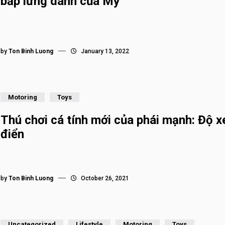
bắp lừng danh của Mỹ
by
Ton Binh Luong
January 13, 2022
Motoring
Toys
Thú chơi cá tính mới của phái mạnh: Độ x
điển
by
Ton Binh Luong
October 26, 2021
Uncategorized
Lifestyle
Motoring
Toys