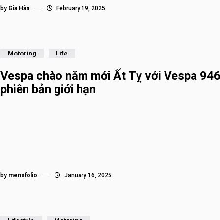
by
Gia Hân
February 19, 2025
Motoring
Life
Vespa chào năm mới Ất Tỵ với Vespa 94
phiên bản giới hạn
by
mensfolio
January 16, 2025