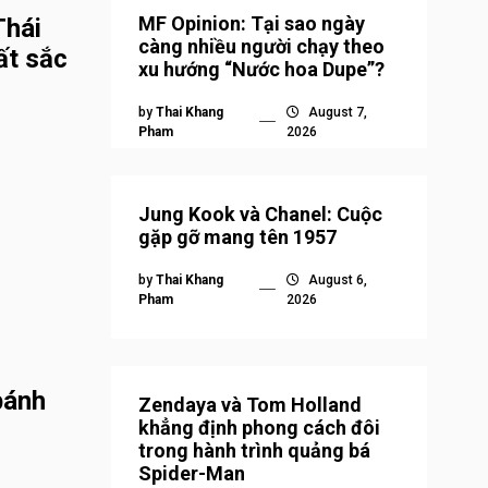
MF Opinion: Tại sao ngày
Thái
càng nhiều người chạy theo
ất sắc
xu hướng “Nước hoa Dupe”?
by
Thai Khang
August 7,
Pham
2026
Jung Kook và Chanel: Cuộc
gặp gỡ mang tên 1957
by
Thai Khang
August 6,
Pham
2026
bánh
Zendaya và Tom Holland
khẳng định phong cách đôi
trong hành trình quảng bá
Spider-Man