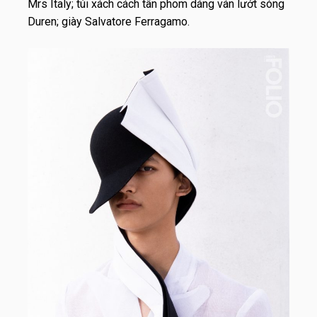
Mrs Italy; túi xách cách tân phom dáng ván lướt sóng
Duren; giày Salvatore Ferragamo.