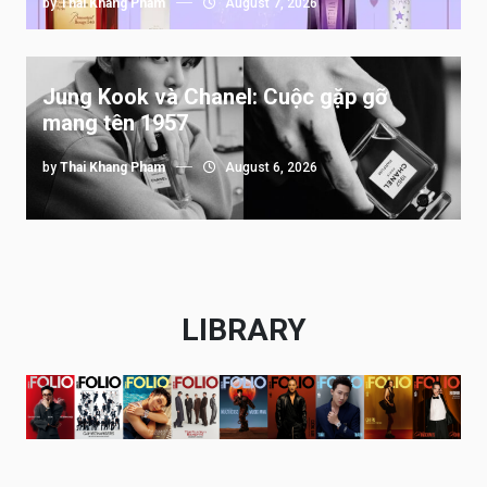
by
Thai Khang Pham
August 7, 2026
Jung Kook và Chanel: Cuộc gặp gỡ
mang tên 1957
by
Thai Khang Pham
August 6, 2026
LIBRARY