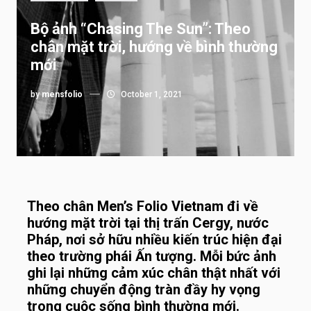
Bộ ảnh “Chasing The Sun”: Theo
chân mặt trời, hướng về bình thường
mới
by
mensfolio
October 1, 2021
Theo chân Men’s Folio Vietnam đi về
hướng mặt trời tại thị trấn Cergy, nước
Pháp, nơi sở hữu nhiều kiến trúc hiện đại
theo trường phái Ấn tượng. Mỗi bức ảnh
ghi lại những cảm xúc chân thật nhất với
những chuyển động tràn đầy hy vọng
trong cuộc sống bình thường mới.