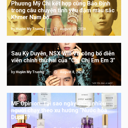
Phương Mỹ Chi kết hợp cùng Bảo Định
trong câu chuyện tình yêu đậm màu sắc
Khmer Nam bộ
by
Huyền My Trương
August 10, 2026
Sau Kỳ Duyên, NSX Will Vũ công bố diễn
viên chính thứ hai của “Chị Chị Em Em 3″
by
Huyền My Trương
August 8, 2026
MF Opinion: Tại sao ngày càng nhiều
người chạy theo xu hướng “Nước hoa
Dupe”?