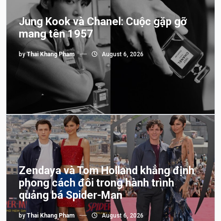
Jung Kook và Chanel: Cuộc gặp gỡ
mang tên 1957
by
Thai Khang Pham
August 6, 2026
Zendaya và Tom Holland khẳng định
phong cách đôi trong hành trình
quảng bá Spider-Man
by
Thai Khang Pham
August 6, 2026