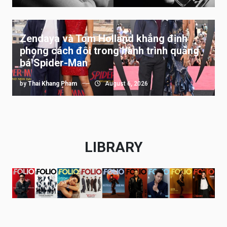
Zendaya và Tom Holland khẳng định
phong cách đôi trong hành trình quảng
bá Spider-Man
by
Thai Khang Pham
August 6, 2026
LIBRARY