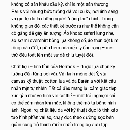
không có sân khấu cầu kỳ, chỉ là một sân thượng
Paris với những bức tường đá vôi cũ kỹ, nơi ánh sáng
và gió tự do là những người “cộng tác” chính. Trong
không gian đó, các thiết kế bước ra như thể không cần
cố gắng để gây ấn tượng: Áo khoác safari lửng nhẹ,
áo sơ mi overshirt bằng lụa không cổ, áo thun dệt kim
tông màu đất, quần bermuda xếp ly ống rộng – mọi
thứ đều toát lên một sự dễ chịu tuyệt đối.
Chất liệu – linh hồn của Hermès – được lựa chọn kỹ
lưỡng đến từng sợi vải: Vải lanh mỏng dệt Ý, vải
canvas kỹ thuật, cotton lụa và da Barénia với kết cấu
nhẵn mịn tự nhiên. Tất cả đều mang lại cảm giác tiếp
xúc gần như vô hình với cơ thể – một trải nghiệm chỉ
có thể cảm nhận khi mặc, không thể mô tả bằng hình
ảnh. Ngoài rq, chất liệu da với kỹ thuật đục lỗ tinh xảo
tạo hình phần vai áo, chạy dọc theo đường sọc bên
quần cũng trở thành điểm nhấn trong bộ sưu tập.