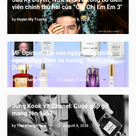
viên chính thứ hai của “Chị Chị Em Em 3″
by
Huyền My Trương
August 8, 2026
MF Opinion: Tại sao ngày càng nhiều
người chạy theo xu hướng “Nước hoa
Dupe”?
by
Thai Khang Pham
August 7, 2026
Jung Kook và Chanel: Cuộc gặp gỡ
mang tên 1957
by
Thai Khang Pham
August 6, 2026