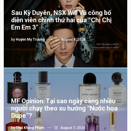
Sau Kỳ Duyên, NSX Will Vũ công bố
diễn viên chính thứ hai của “Chị Chị
Em Em 3″
by
Huyền My Trương
August 8, 2026
MF Opinion: Tại sao ngày càng nhiều
người chạy theo xu hướng “Nước hoa
Dupe”?
by
Thai Khang Pham
August 7, 2026