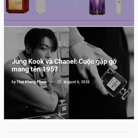
Jung Kook và Chanel: Cuộc gặp gỡ
mang tên 1957
by
Thai Khang Pham
August 6, 2026