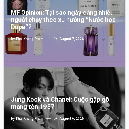
MF Opinion: Tại sao ngày càng nhiều
người chạy theo xu hướng “Nước hoa
Dupe”?
by
Thai Khang Pham
August 7, 2026
Jung Kook và Chanel: Cuộc gặp gỡ
mang tên 1957
by
Thai Khang Pham
August 6, 2026