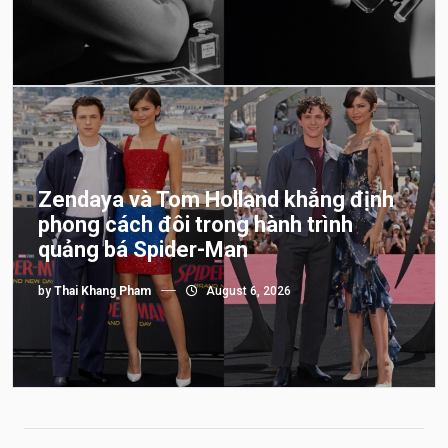
Zendaya và Tom Holland khẳng định
phong cách đôi trong hành trình
quảng bá Spider-Man
by
Thai Khang Pham
August 6, 2026