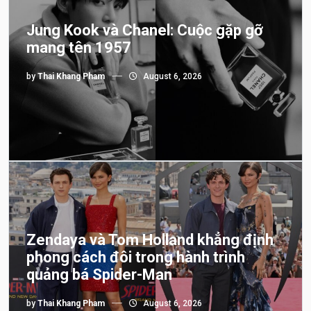
Jung Kook và Chanel: Cuộc gặp gỡ
mang tên 1957
by
Thai Khang Pham
August 6, 2026
Zendaya và Tom Holland khẳng định
phong cách đôi trong hành trình
quảng bá Spider-Man
by
Thai Khang Pham
August 6, 2026