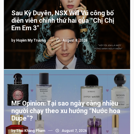
Sau Kỳ Duyên, NSX Will Vũ công bố
diễn viên chính thứ hai của “Chị Chị
Em Em 3″
by
Huyền My Trương
August 8, 2026
MF Opinion: Tại sao ngày càng nhiều
người chạy theo xu hướng “Nước hoa
Dupe”?
by
Thai Khang Pham
August 7, 2026