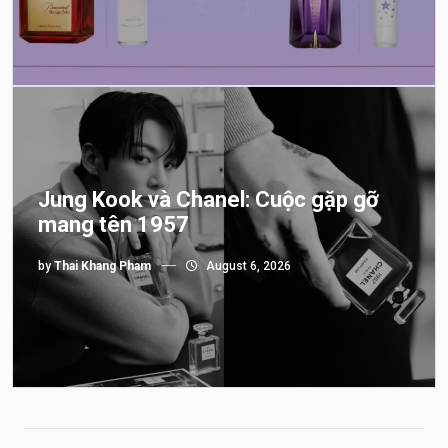
Jung Kook và Chanel: Cuộc gặp gỡ
mang tên 1957
by
Thai Khang Pham
August 6, 2026