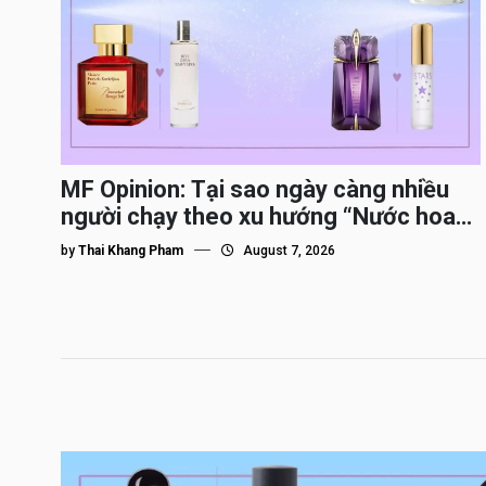
MF Opinion: Tại sao ngày càng nhiều
người chạy theo xu hướng “Nước hoa
Dupe”?
by
Thai Khang Pham
August 7, 2026