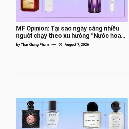
MF Opinion: Tại sao ngày càng nhiều
người chạy theo xu hướng “Nước hoa
Dupe”?
by
Thai Khang Pham
August 7, 2026