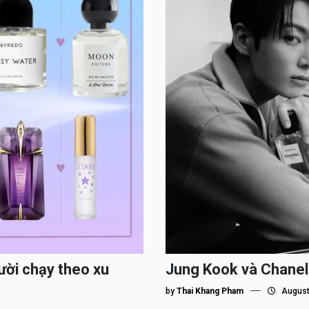
ười chạy theo xu
Jung Kook và Chanel
by
Thai Khang Pham
August