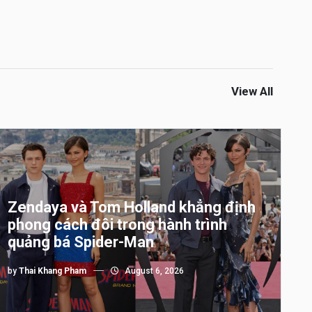
View All
Zendaya và Tom Holland khẳng định
phong cách đôi trong hành trình
quảng bá Spider-Man
by
Thai Khang Pham
August 6, 2026