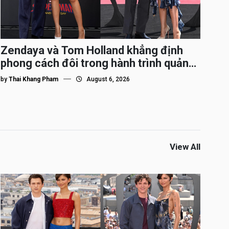
Zendaya và Tom Holland khẳng định
phong cách đôi trong hành trình quảng
bá Spider-Man
by
Thai Khang Pham
August 6, 2026
View All