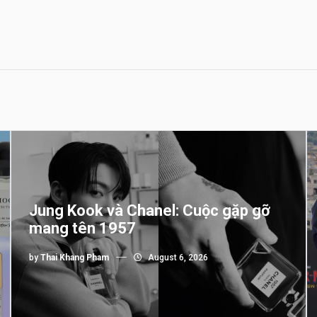
Jung Kook và Chanel: Cuộc gặp gỡ
mang tên 1957
by
Thai Khang Pham
August 6, 2026