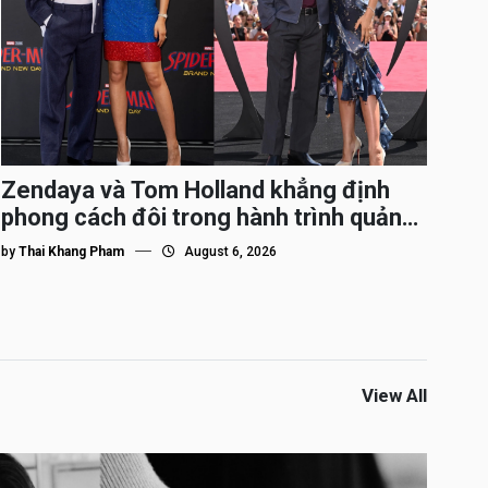
Zendaya và Tom Holland khẳng định
phong cách đôi trong hành trình quảng
bá Spider-Man
by
Thai Khang Pham
August 6, 2026
View All