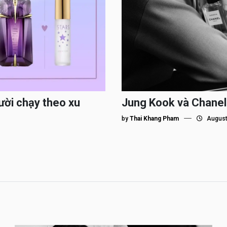
ười chạy theo xu
Jung Kook và Chanel
by
Thai Khang Pham
August