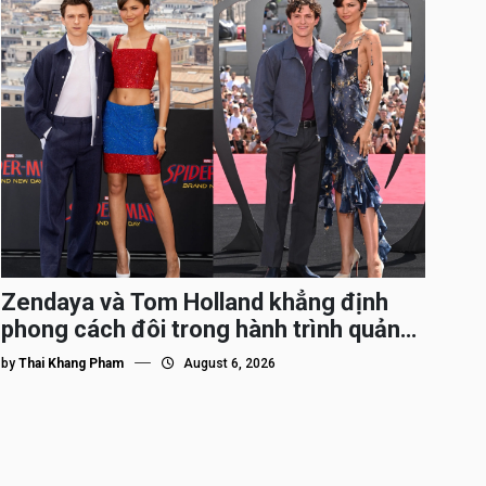
Zendaya và Tom Holland khẳng định
phong cách đôi trong hành trình quảng
bá Spider-Man
by
Thai Khang Pham
August 6, 2026