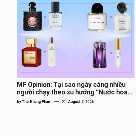
MF Opinion: Tại sao ngày càng nhiều
người chạy theo xu hướng “Nước hoa
Dupe”?
by
Thai Khang Pham
August 7, 2026