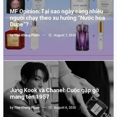
MF Opinion: Tại sao ngày càng nhiều
người chạy theo xu hướng “Nước hoa
Dupe”?
by
Thai Khang Pham
August 7, 2026
Jung Kook và Chanel: Cuộc gặp gỡ
mang tên 1957
by
Thai Khang Pham
August 6, 2026