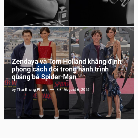
Zendaya và Tom Holland khẳng định
phong cách đôi trong hành trình
quảng bá Spider-Man
by
Thai Khang Pham
August 6, 2026