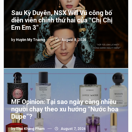
Sau Kỳ Duyên, NSX Will Vũ công bố
diễn viên chính thứ hai của “Chị Chị
Em Em 3″
by
Huyền My Trương
August 8, 2026
MF Opinion: Tại sao ngày càng nhiều
người chạy theo xu hướng “Nước hoa
Dupe”?
by
Thai Khang Pham
August 7, 2026