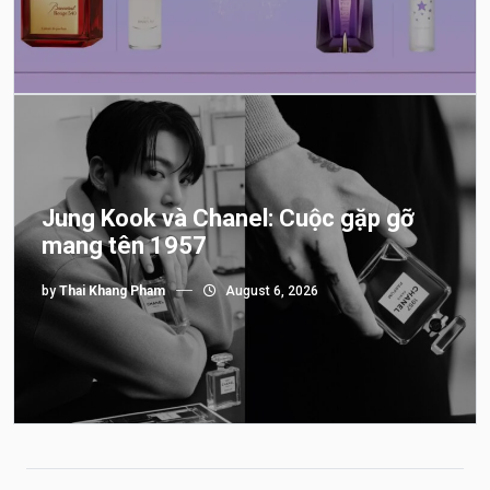
Jung Kook và Chanel: Cuộc gặp gỡ
mang tên 1957
by
Thai Khang Pham
August 6, 2026