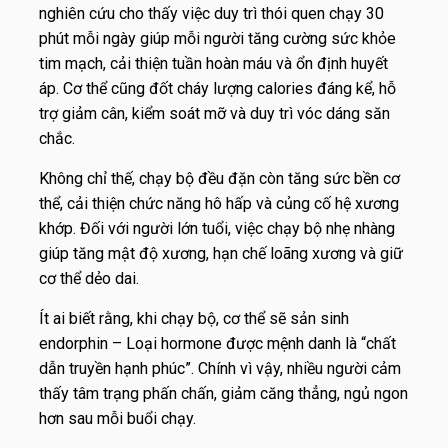
nghiên cứu cho thấy việc duy trì thói quen chạy 30
phút mỗi ngày giúp mỗi người tăng cường sức khỏe
tim mạch, cải thiện tuần hoàn máu và ổn định huyết
áp. Cơ thể cũng đốt cháy lượng calories đáng kể, hỗ
trợ giảm cân, kiểm soát mỡ và duy trì vóc dáng săn
chắc.
Không chỉ thế, chạy bộ đều đặn còn tăng sức bền cơ
thể, cải thiện chức năng hô hấp và củng cố hệ xương
khớp. Đối với người lớn tuổi, việc chạy bộ nhẹ nhàng
giúp tăng mật độ xương, hạn chế loãng xương và giữ
cơ thể dẻo dai.
Ít ai biết rằng, khi chạy bộ, cơ thể sẽ sản sinh
endorphin – Loại hormone được mệnh danh là “chất
dẫn truyền hạnh phúc”. Chính vì vậy, nhiều người cảm
thấy tâm trạng phấn chấn, giảm căng thẳng, ngủ ngon
hơn sau mỗi buổi chạy.