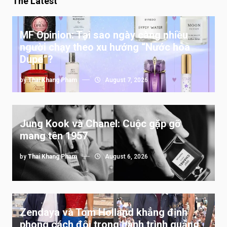
The Latest
MF Opinion: Tại sao ngày càng nhiều
người chạy theo xu hướng “Nước hoa
Dupe”?
by
Thai Khang Pham
August 7, 2026
Jung Kook và Chanel: Cuộc gặp gỡ
mang tên 1957
by
Thai Khang Pham
August 6, 2026
Zendaya và Tom Holland khẳng định
phong cách đôi trong hành trình quảng