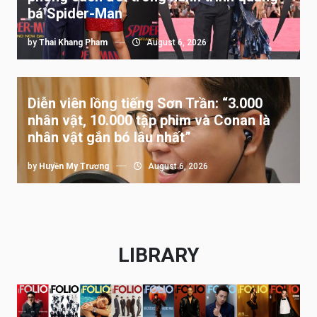
bá Spider-Man
by
Thai Khang Pham
August 6, 2026
Diễn viên lồng tiếng Sơn Trần: “3.000
nhân vật, 10.000 tập phim và Conan là
nhân vật gắn bó lâu nhất”
by
Huyền My Trương
August 6, 2026
LIBRARY