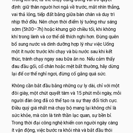
định: giữ thân người hơi ngả về trước, mắt nhìn thẳng,
vai thả lỏng, tiếp đất bằng giữa bàn chân và duy trì
nhịp thở đều. Nên chọn thời điểm lý tưởng như sáng
sớm (5h30–7h) hoặc khung giờ chiều tối, khi không
khí trong lành và cơ thể dễ thích nghi hơn. Đừng quên
bổ sung nước và dinh dưỡng hợp lý như việc Uống
một ít nước trước khi chạy và bù nước sau khi kết
thúc, tránh chạy ngay sau bữa ăn no. Nếu cảm thấy
đau đầu gối, cổ chân hoặc mệt bất thường, hãy dừng
lại để cơ thể nghỉ ngơi, đừng cố gắng quá sức.
Không cần bắt đầu bằng những cự ly dài, chỉ với một
đôi giày, một chút quyết tâm và 15 phút mỗi ngày, mỗi
người đàn ông đã có thể tạo ra sự thay đổi tích cực.
Điều quý giá nhất mà chạy bộ mang lại không chỉ là
sức khỏe, mà còn là tinh thần lạc quan, sự bền bỉ.
Trong thời đại công nghệ khiến con người ngày càng
ít vận động, việc bước ra khỏi nhà và bắt đầu thói