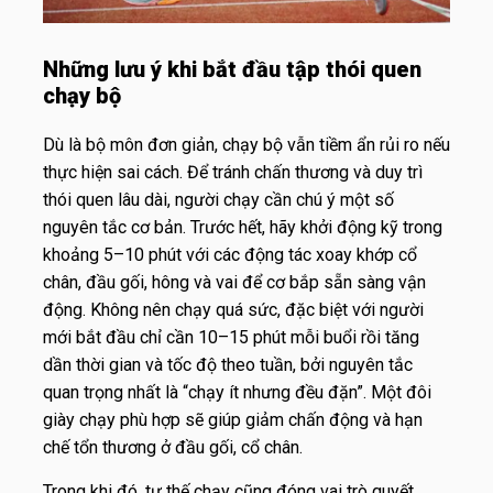
Những lưu ý khi bắt đầu tập thói quen
chạy bộ
Dù là bộ môn đơn giản, chạy bộ vẫn tiềm ẩn rủi ro nếu
thực hiện sai cách. Để tránh chấn thương và duy trì
thói quen lâu dài, người chạy cần chú ý một số
nguyên tắc cơ bản. Trước hết, hãy khởi động kỹ trong
khoảng 5–10 phút với các động tác xoay khớp cổ
chân, đầu gối, hông và vai để cơ bắp sẵn sàng vận
động. Không nên chạy quá sức, đặc biệt với người
mới bắt đầu chỉ cần 10–15 phút mỗi buổi rồi tăng
dần thời gian và tốc độ theo tuần, bởi nguyên tắc
quan trọng nhất là “chạy ít nhưng đều đặn”. Một đôi
giày chạy phù hợp sẽ giúp giảm chấn động và hạn
chế tổn thương ở đầu gối, cổ chân.
Trong khi đó, tư thế chạy cũng đóng vai trò quyết