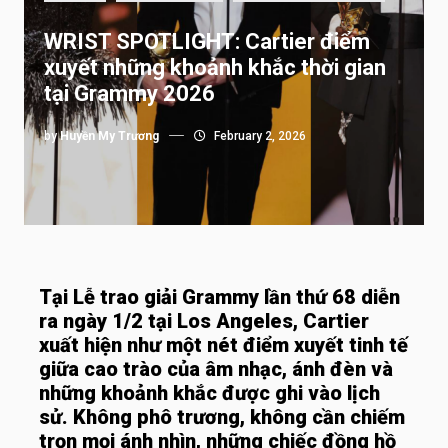
WRIST SPOTLIGHT: Cartier điểm
xuyết những khoảnh khắc thời gian
tại Grammy 2026
by
Huyền My Trương
February 2, 2026
Tại Lễ trao giải Grammy lần thứ 68 diễn
ra ngày 1/2 tại Los Angeles, Cartier
xuất hiện như một nét điểm xuyết tinh tế
giữa cao trào của âm nhạc, ánh đèn và
những khoảnh khắc được ghi vào lịch
sử. Không phô trương, không cần chiếm
trọn mọi ánh nhìn, những chiếc đồng hồ