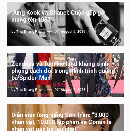
Jung Kook và Chanel: Cuộc gặp gỡ
mang tên 1957
by
Thai Khang Pham
August 6, 2026
Zendaya và Tom Holland khẳng định
phong cách đôi trong hành trình quảng
bá Spider-Man
by
Thai Khang Pham
August 6, 2026
Diễn viên lồng tiếng Sơn Trần: “3.000
nhân vật, 10.000 tập phim và Conan là
nhân vật gắn bó lâu nhất”