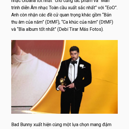
nhạc Urbana tốt nhất” cho cùng tác phẩm và “Màn
trình diễn Âm nhạc Toàn cầu xuất sắc nhất” với “EoO”.
Anh còn nhận các đề cử quan trọng khác gồm “Bản
thu âm của năm” (DtMF), “Ca khúc của năm” (DtMF)
và “Bìa album tốt nhất” (Debí Tirar Más Fotos).
Bad Bunny xuất hiện cùng một lựa chọn mang đậm