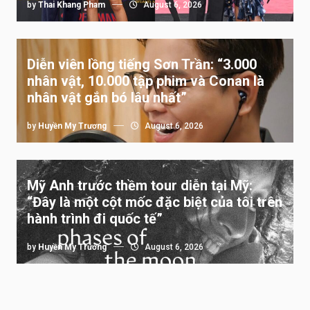
by
Thai Khang Pham
August 6, 2026
Diễn viên lồng tiếng Sơn Trần: “3.000
nhân vật, 10.000 tập phim và Conan là
nhân vật gắn bó lâu nhất”
by
Huyền My Trương
August 6, 2026
Mỹ Anh trước thềm tour diễn tại Mỹ:
“Đây là một cột mốc đặc biệt của tôi trên
hành trình đi quốc tế”
by
Huyền My Trương
August 6, 2026