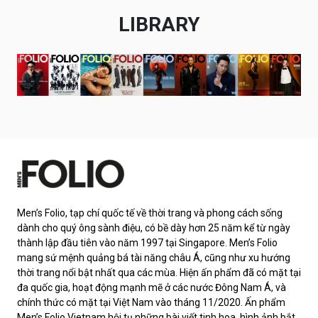
LIBRARY
Men’s Folio, tạp chí quốc tế về thời trang và phong cách sống
dành cho quý ông sành điệu, có bề dày hơn 25 năm kể từ ngày
thành lập đầu tiên vào năm 1997 tại Singapore. Men’s Folio
mang sứ mệnh quảng bá tài năng châu Á, cũng như xu hướng
thời trang nổi bật nhất qua các mùa. Hiện ấn phẩm đã có mặt tại
đa quốc gia, hoạt động mạnh mẽ ở các nước Đông Nam Á, và
chính thức có mặt tại Việt Nam vào tháng 11/2020. Ấn phẩm
Men’s Folio Vietnam hội tụ những bài viết tinh hoa, hình ảnh bắt