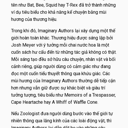
tên như Bat, Bee, Squid hay T-Rex đã trở thành những
ví dụ tiêu biểu cho khả năng kể chuyện bằng mùi
hương của thương hiệu.
Trong khi đó, Imaginary Authors lại xây dựng một thế
giới hoàn toàn khác. Thương hiệu được sáng lập bởi
Josh Meyer với ý tưởng mỗi chai nước hoa là một
cuốn sách hư cấu đến từ những tác giả không có thật.
Mỗi sáng tạo đều sở hữu câu chuyện, nhân vật và bối
cảnh riêng, giúp người dùng có cảm giác như đang
đọc một cuốn tiểu thuyết thông qua khứu giác. Các
mùi hương của Imaginary Authors thường dễ tiếp cận
hơn nhưng vẫn giữ được sự khác biệt và giàu trí
tưởng tượng, tiêu biểu như Memoirs of a Trespasser,
Cape Heartache hay A Whiff of Waffle Cone.
Nếu Zoologist đưa người dùng bước vào thế giới tự
nhiên thông qua lăng kính của các loài động vật, thì
Imaginary Authors lại dẫn dắt họ vào những câu