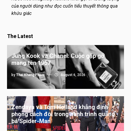
của người dùng như đọc cuốn tiểu thuyết thông qua
khứu giác
The Latest
Jung Kook và Chanel: Cuộc gặp gỡ
mang tên 1957
by
Thai Khang Pham
August 6, 2026
Zendaya và Tom Holland khẳng định
phong cách đôi trong hành trình quảng
bá Spider-Man