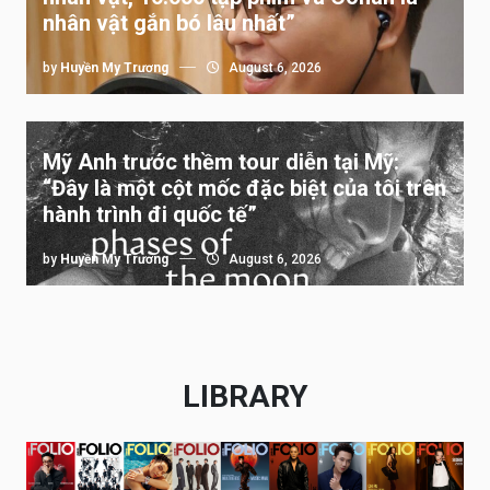
nhân vật gắn bó lâu nhất”
by
Huyền My Trương
August 6, 2026
Mỹ Anh trước thềm tour diễn tại Mỹ:
“Đây là một cột mốc đặc biệt của tôi trên
hành trình đi quốc tế”
by
Huyền My Trương
August 6, 2026
LIBRARY