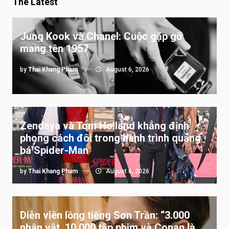
The Latest
Jung Kook và Chanel: Cuộc gặp gỡ
mang tên 1957
by
Thai Khang Pham
August 6, 2026
Zendaya và Tom Holland khẳng định
phong cách đôi trong hành trình quảng
bá Spider-Man
by
Thai Khang Pham
August 6, 2026
Diễn viên lồng tiếng Sơn Trần: “3.000
nhân vật, 10.000 tập phim và Conan là