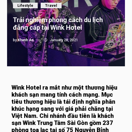
Lifestyle
Travel
Trải nghiệm phong cách du lịch
đẳng cấp tại Wink Hotel
by
Khanh An
January 28, 2021
Wink Hotel ra mắt như một thương hiệu
khách sạn mang tính cách mạng. Mục
tiêu thương hiệu là tái định nghĩa phân
khúc hạng sang với giá phải chăng tại
Việt Nam. Chi nhánh đầu tiên là khách
sạn Wink Trung Tâm Sài Gòn gồm 237
phòng tọa lạc tại số 75 Nguyễn Bỉnh