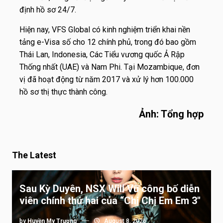
định hồ sơ 24/7.
Hiện nay, VFS Global có kinh nghiệm triển khai nền
tảng e-Visa số cho 12 chính phủ, trong đó bao gồm
Thái Lan, Indonesia, Các Tiểu vương quốc Ả Rập
Thống nhất (UAE) và Nam Phi. Tại Mozambique, đơn
vị đã hoạt động từ năm 2017 và xử lý hơn 100.000
hồ sơ thị thực thành công.
Ảnh: Tổng hợp
The Latest
Sau Kỳ Duyên, NSX Will Vũ công bố diễn
viên chính thứ hai của “Chị Chị Em Em 3″
by
Huyền My Trương
August 8, 2026