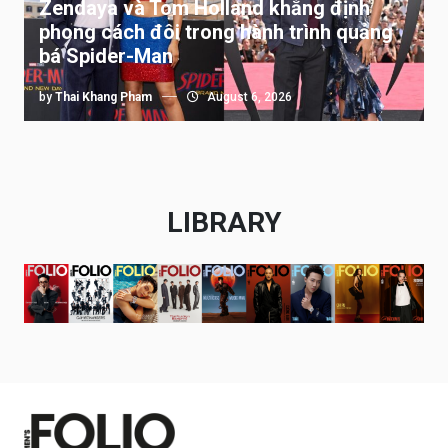
Zendaya và Tom Holland khẳng định
phong cách đôi trong hành trình quảng
bá Spider-Man
by
Thai Khang Pham
August 6, 2026
LIBRARY