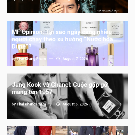
MF Opinion: Tại sao ngày càng nhiều
người chạy theo xu hướng “Nước hoa
Dupe”?
by
Thai Khang Pham
August 7, 2026
Jung Kook và Chanel: Cuộc gặp gỡ
mang tên 1957
by
Thai Khang Pham
August 6, 2026