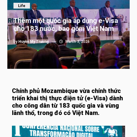
Life
Thêm một quốc gia áp dụng e-Visa
cho 183 nước, bao gồm Việt Nam
by
Huyền My Trương
March 3, 2026
Chính phủ Mozambique vừa chính thức
triển khai thị thực điện tử (e-Visa) dành
cho công dân từ 183 quốc gia và vùng
lãnh thổ, trong đó có Việt Nam.