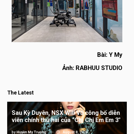
Bài: Y My
Ảnh: RABHUU STUDIO
The Latest
Sau Kỳ Duyên, NSX Will Vũ công bố diễn
viên chính thứ hai của “Chị Chị Em Em 3″
by
Huyền My Trương
August 8, 2026