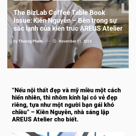
The BizLab Coffee Table Book
Issue: Kiên Nguyễn – Bên trong sự
sắc lạnh của kiến trúc AREUS Atelier
by
Thuong Pham
November 11, 2023
“Nếu nội thất đẹp và mỹ miều một cách
hiển nhiên, thì nhôm kính lại có vẻ đẹp
riêng, tựa như một người bạn gái khó
chiều” – Kiên Nguyễn, nhà sáng lập
AREUS Atelier cho biết.