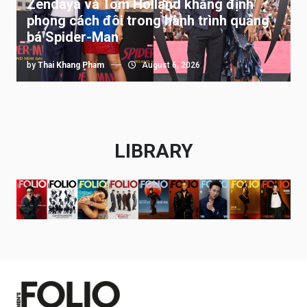
Zendaya và Tom Holland khẳng định
phong cách đôi trong hành trình quảng
bá Spider-Man
by
Thai Khang Pham
August 6, 2026
LIBRARY