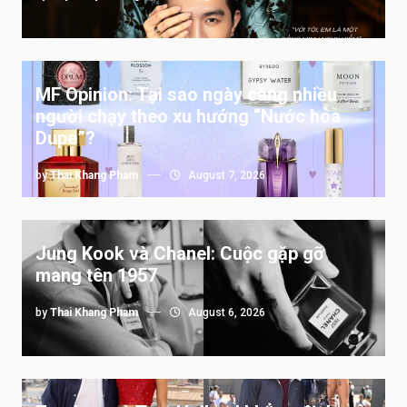
MF Opinion: Tại sao ngày càng nhiều
người chạy theo xu hướng “Nước hoa
Dupe”?
by
Thai Khang Pham
August 7, 2026
Jung Kook và Chanel: Cuộc gặp gỡ
mang tên 1957
by
Thai Khang Pham
August 6, 2026