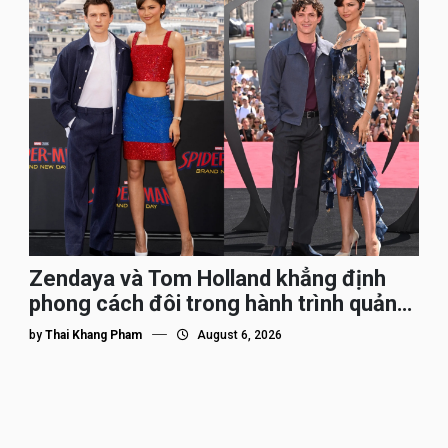
Zendaya và Tom Holland khẳng định
phong cách đôi trong hành trình quảng
bá Spider-Man
by
Thai Khang Pham
August 6, 2026