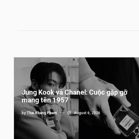
Jung Kook và Chanel: Cuộc gặp gỡ
mang tên 1957
by
Thai Khang Pham
August 6, 2026