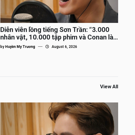
Diễn viên lồng tiếng Sơn Trần: “3.000
nhân vật, 10.000 tập phim và Conan là
nhân vật gắn bó lâu nhất”
by
Huyền My Trương
August 6, 2026
View All