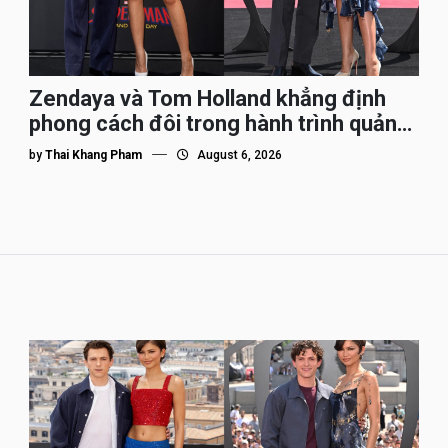
Zendaya và Tom Holland khẳng định
phong cách đôi trong hành trình quảng
bá Spider-Man
by
Thai Khang Pham
August 6, 2026