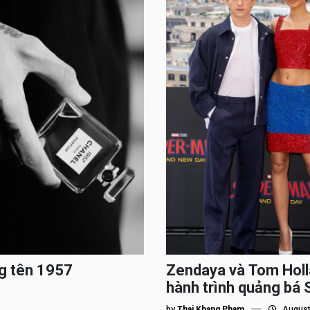
g tên 1957
Zendaya và Tom Holl
hành trình quảng bá
by
Thai Khang Pham
August