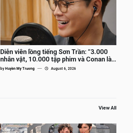
Diễn viên lồng tiếng Sơn Trần: “3.000
nhân vật, 10.000 tập phim và Conan là
nhân vật gắn bó lâu nhất”
by
Huyền My Trương
August 6, 2026
View All