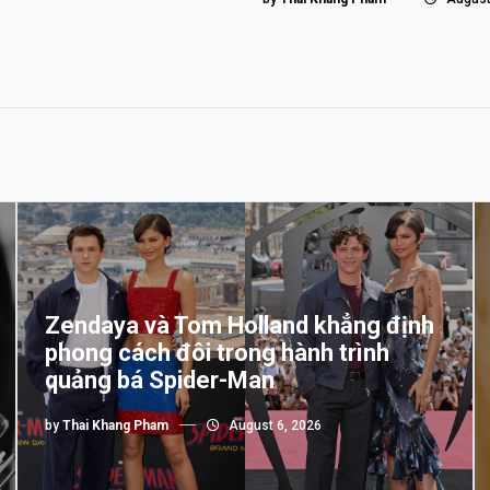
Zendaya và Tom Holland khẳng định
phong cách đôi trong hành trình
quảng bá Spider-Man
by
Thai Khang Pham
August 6, 2026