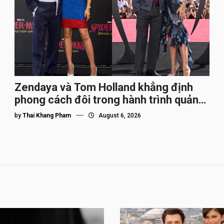
Zendaya và Tom Holland khẳng định
phong cách đôi trong hành trình quảng
bá Spider-Man
by
Thai Khang Pham
August 6, 2026