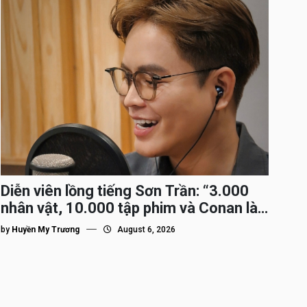
Diễn viên lồng tiếng Sơn Trần: “3.000
nhân vật, 10.000 tập phim và Conan là
nhân vật gắn bó lâu nhất”
by
Huyền My Trương
August 6, 2026