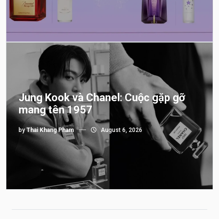
Jung Kook và Chanel: Cuộc gặp gỡ
mang tên 1957
by
Thai Khang Pham
August 6, 2026