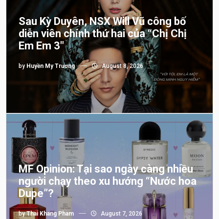
Sau Kỳ Duyên, NSX Will Vũ công bố
diễn viên chính thứ hai của “Chị Chị
Em Em 3″
by
Huyền My Trương
August 8, 2026
MF Opinion: Tại sao ngày càng nhiều
người chạy theo xu hướng “Nước hoa
Dupe”?
by
Thai Khang Pham
August 7, 2026