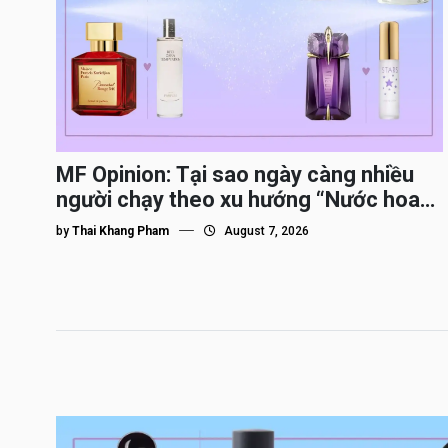
MF Opinion: Tại sao ngày càng nhiều
người chạy theo xu hướng “Nước hoa
Dupe”?
by
Thai Khang Pham
August 7, 2026