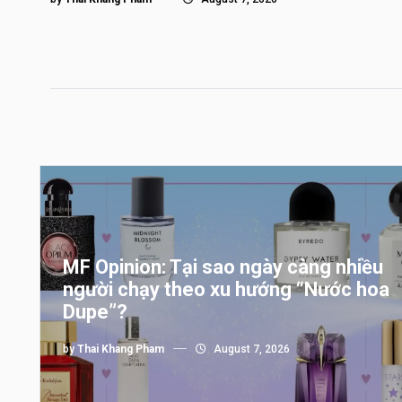
MF Opinion: Tại sao ngày càng nhiều
người chạy theo xu hướng “Nước hoa
Dupe”?
by
Thai Khang Pham
August 7, 2026