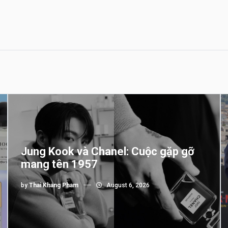
Jung Kook và Chanel: Cuộc gặp gỡ
mang tên 1957
by
Thai Khang Pham
August 6, 2026