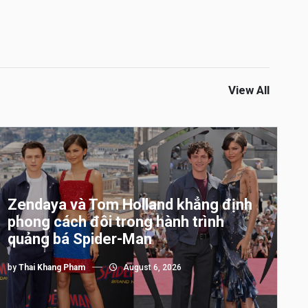
View All
Zendaya và Tom Holland khẳng định
phong cách đôi trong hành trình
quảng bá Spider-Man
by
Thai Khang Pham
August 6, 2026