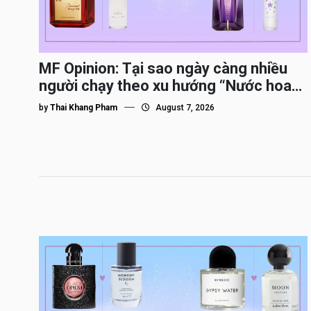
MF Opinion: Tại sao ngày càng nhiều
người chạy theo xu hướng “Nước hoa
Dupe”?
by
Thai Khang Pham
August 7, 2026