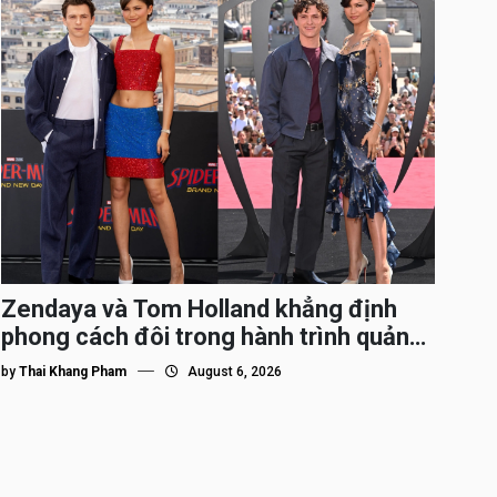
Zendaya và Tom Holland khẳng định
phong cách đôi trong hành trình quảng
bá Spider-Man
by
Thai Khang Pham
August 6, 2026