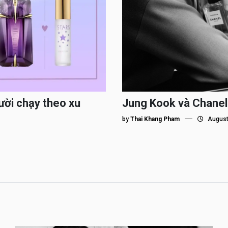
ười chạy theo xu
Jung Kook và Chanel
by
Thai Khang Pham
August