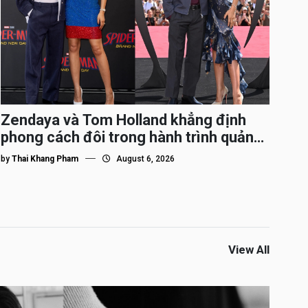
Zendaya và Tom Holland khẳng định
phong cách đôi trong hành trình quảng
bá Spider-Man
by
Thai Khang Pham
August 6, 2026
View All