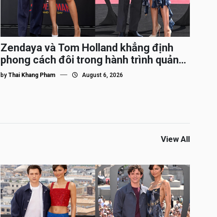
Zendaya và Tom Holland khẳng định
phong cách đôi trong hành trình quảng
bá Spider-Man
by
Thai Khang Pham
August 6, 2026
View All