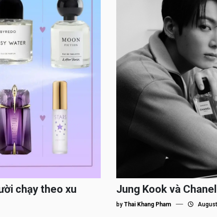
ười chạy theo xu
Jung Kook và Chanel
by
Thai Khang Pham
August