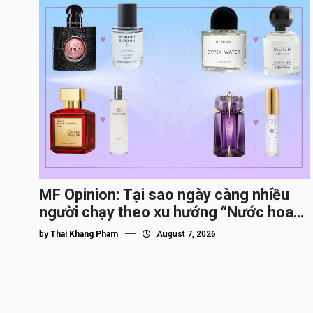
MF Opinion: Tại sao ngày càng nhiều
người chạy theo xu hướng “Nước hoa
Dupe”?
by
Thai Khang Pham
August 7, 2026