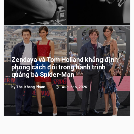
Zendaya và Tom Holland khẳng định
phong cách đôi trong hành trình
quảng bá Spider-Man
by
Thai Khang Pham
August 6, 2026