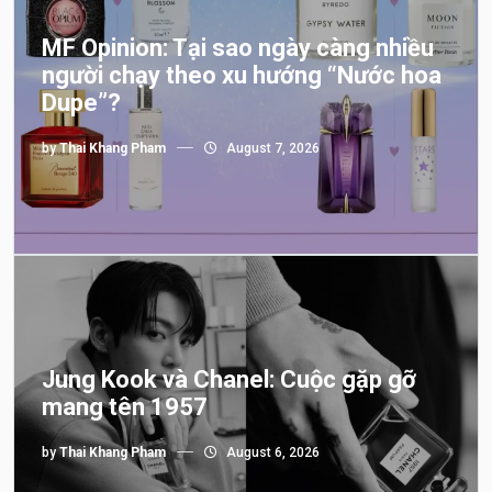
MF Opinion: Tại sao ngày càng nhiều
người chạy theo xu hướng “Nước hoa
Dupe”?
by
Thai Khang Pham
August 7, 2026
Jung Kook và Chanel: Cuộc gặp gỡ
mang tên 1957
by
Thai Khang Pham
August 6, 2026