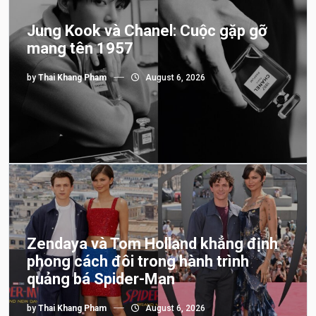
Jung Kook và Chanel: Cuộc gặp gỡ
mang tên 1957
by
Thai Khang Pham
August 6, 2026
Zendaya và Tom Holland khẳng định
phong cách đôi trong hành trình
quảng bá Spider-Man
by
Thai Khang Pham
August 6, 2026