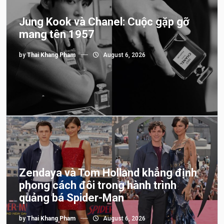
Jung Kook và Chanel: Cuộc gặp gỡ
mang tên 1957
by
Thai Khang Pham
August 6, 2026
Zendaya và Tom Holland khẳng định
phong cách đôi trong hành trình
quảng bá Spider-Man
by
Thai Khang Pham
August 6, 2026