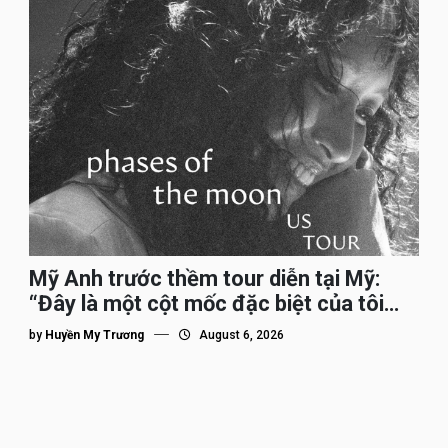
Mỹ Anh trước thềm tour diễn tại Mỹ:
“Đây là một cột mốc đặc biệt của tôi
trên hành trình đi quốc tế”
by
Huyền My Trương
August 6, 2026