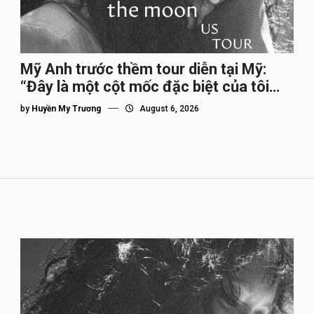
Mỹ Anh trước thềm tour diễn tại Mỹ:
“Đây là một cột mốc đặc biệt của tôi
trên hành trình đi quốc tế”
by
Huyền My Trương
August 6, 2026