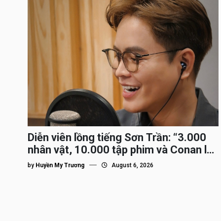
Diễn viên lồng tiếng Sơn Trần: “3.000
nhân vật, 10.000 tập phim và Conan là
nhân vật gắn bó lâu nhất”
by
Huyền My Trương
August 6, 2026