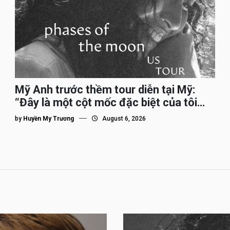
Mỹ Anh trước thềm tour diễn tại Mỹ:
“Đây là một cột mốc đặc biệt của tôi
trên hành trình đi quốc tế”
by
Huyền My Trương
August 6, 2026