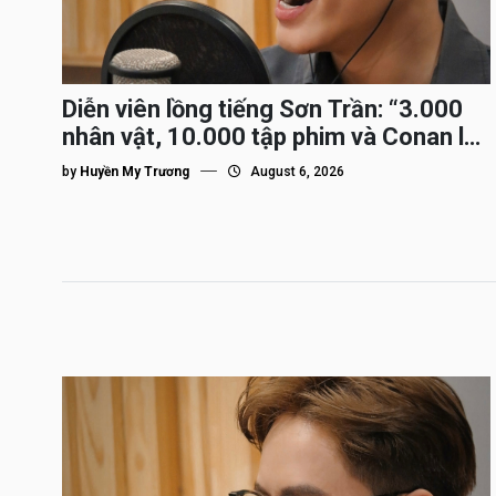
Diễn viên lồng tiếng Sơn Trần: “3.000
nhân vật, 10.000 tập phim và Conan là
nhân vật gắn bó lâu nhất”
by
Huyền My Trương
August 6, 2026