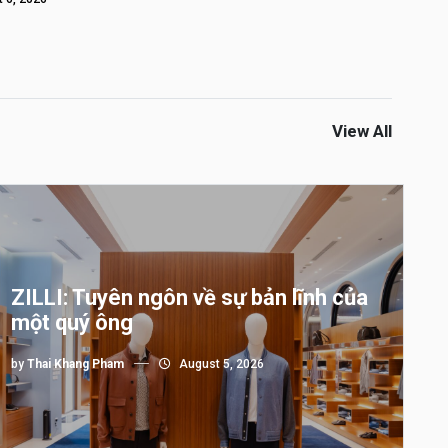
View All
ZILLI: Tuyên ngôn về sự bản lĩnh của
một quý ông
by
Thai Khang Pham
August 5, 2026