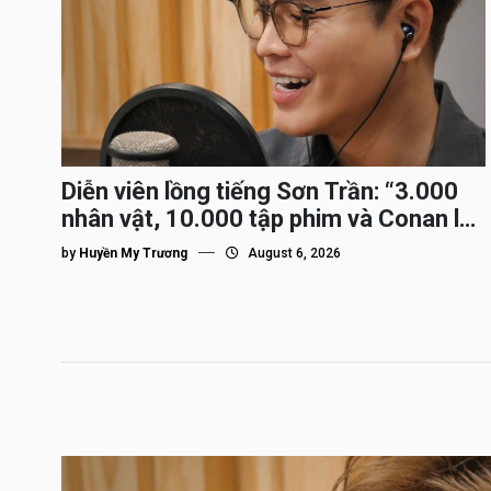
Diễn viên lồng tiếng Sơn Trần: “3.000
nhân vật, 10.000 tập phim và Conan là
nhân vật gắn bó lâu nhất”
by
Huyền My Trương
August 6, 2026