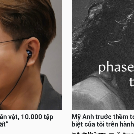
hân vật, 10.000 tập
Mỹ Anh trước thềm to
ất”
biệt của tôi trên hành
by
Huyền My Trương
August