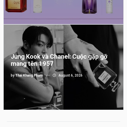
Jung Kook và Chanel: Cuộc gặp gỡ
mang tên 1957
by
Thai Khang Pham
August 6, 2026