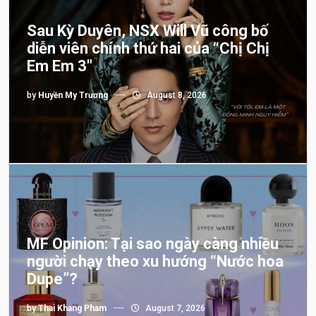
Sau Kỳ Duyên, NSX Will Vũ công bố
diễn viên chính thứ hai của “Chị Chị
Em Em 3″
by
Huyền My Trương
August 8, 2026
MF Opinion: Tại sao ngày càng nhiều
người chạy theo xu hướng “Nước hoa
Dupe”?
by
Thai Khang Pham
August 7, 2026