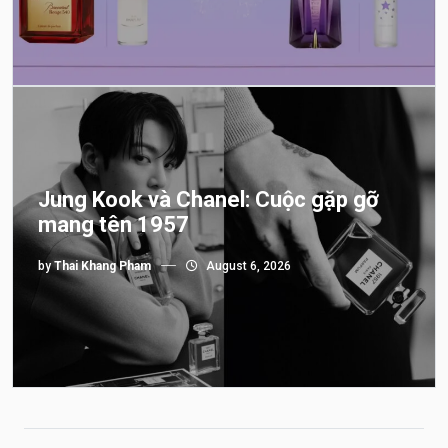
Jung Kook và Chanel: Cuộc gặp gỡ
mang tên 1957
by
Thai Khang Pham
August 6, 2026