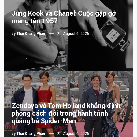
Jung Kook và Chanel: Cuộc gặp gỡ
mang tên 1957
by
Thai Khang Pham
August 6, 2026
Zendaya và Tom Holland khẳng định
phong cách đôi trong hành trình
quảng bá Spider-Man
by
Thai Khang Pham
August 6, 2026