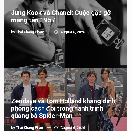
Jung Kook và Chanel: Cuộc gặp gỡ
mang tên 1957
by
Thai Khang Pham
August 6, 2026
Zendaya và Tom Holland khẳng định
phong cách đôi trong hành trình
quảng bá Spider-Man
by
Thai Khang Pham
August 6, 2026