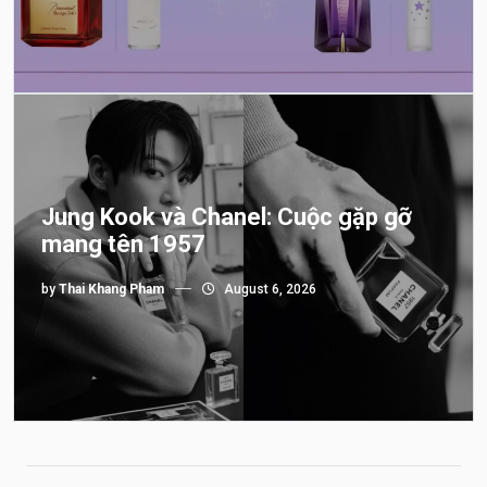
Jung Kook và Chanel: Cuộc gặp gỡ
mang tên 1957
by
Thai Khang Pham
August 6, 2026