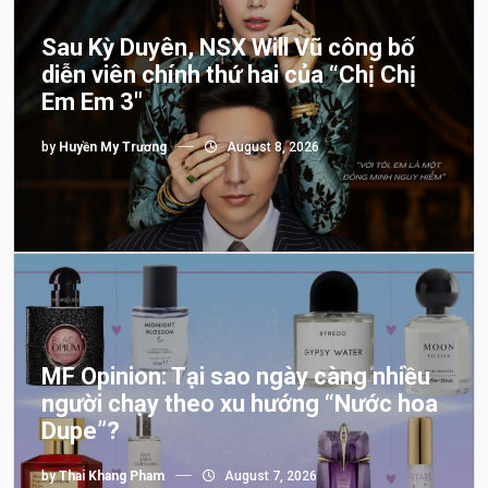
Sau Kỳ Duyên, NSX Will Vũ công bố
diễn viên chính thứ hai của “Chị Chị
Em Em 3″
by
Huyền My Trương
August 8, 2026
MF Opinion: Tại sao ngày càng nhiều
người chạy theo xu hướng “Nước hoa
Dupe”?
by
Thai Khang Pham
August 7, 2026