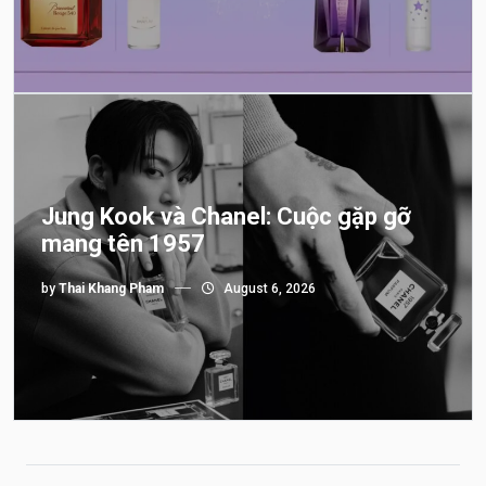
Jung Kook và Chanel: Cuộc gặp gỡ
mang tên 1957
by
Thai Khang Pham
August 6, 2026