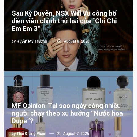
Sau Kỳ Duyên, NSX Will Vũ công bố
diễn viên chính thứ hai của “Chị Chị
Em Em 3″
by
Huyền My Trương
August 8, 2026
MF Opinion: Tại sao ngày càng nhiều
người chạy theo xu hướng “Nước hoa
Dupe”?
by
Thai Khang Pham
August 7, 2026