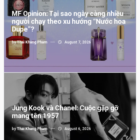
MF Opinion: Tại sao ngày càng nhiều
người chạy theo xu hướng “Nước hoa
Dupe”?
by
Thai Khang Pham
August 7, 2026
Jung Kook và Chanel: Cuộc gặp gỡ
mang tên 1957
by
Thai Khang Pham
August 6, 2026