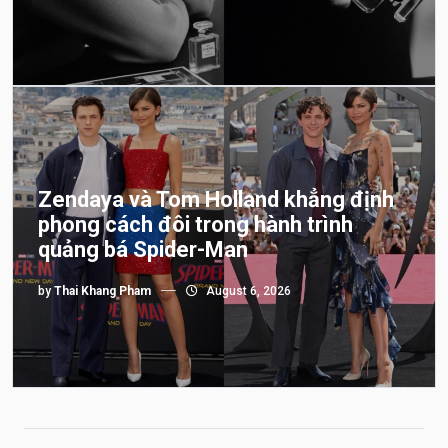
Zendaya và Tom Holland khẳng định
phong cách đôi trong hành trình
quảng bá Spider-Man
by
Thai Khang Pham
August 6, 2026