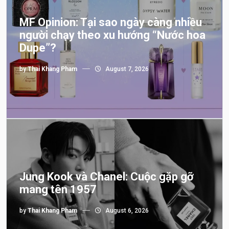
MF Opinion: Tại sao ngày càng nhiều
người chạy theo xu hướng “Nước hoa
Dupe”?
by
Thai Khang Pham
August 7, 2026
Jung Kook và Chanel: Cuộc gặp gỡ
mang tên 1957
by
Thai Khang Pham
August 6, 2026