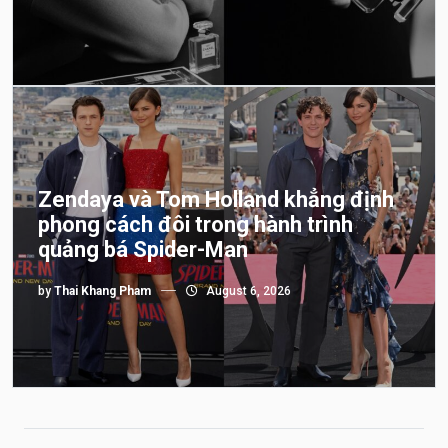
Zendaya và Tom Holland khẳng định
phong cách đôi trong hành trình
quảng bá Spider-Man
by
Thai Khang Pham
August 6, 2026