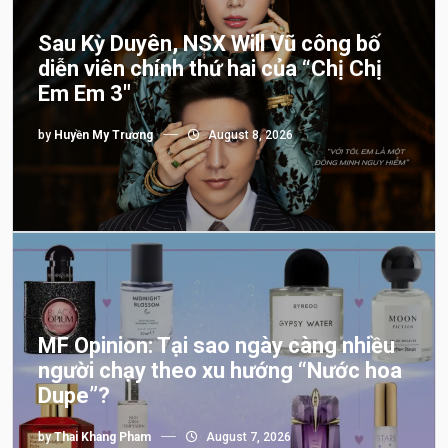
Sau Kỳ Duyên, NSX Will Vũ công bố
diễn viên chính thứ hai của “Chị Chị
Em Em 3″
by
Huyền My Trương
August 8, 2026
MF Opinion: Tại sao ngày càng nhiều
người chạy theo xu hướng “Nước hoa
Dupe”?
by
Thai Khang Pham
August 7, 2026