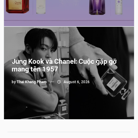
Jung Kook và Chanel: Cuộc gặp gỡ
mang tên 1957
by
Thai Khang Pham
August 6, 2026