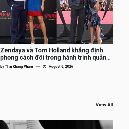
Zendaya và Tom Holland khẳng định
phong cách đôi trong hành trình quảng
bá Spider-Man
by
Thai Khang Pham
August 6, 2026
View All