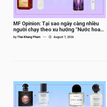
MF Opinion: Tại sao ngày càng nhiều
người chạy theo xu hướng “Nước hoa
Dupe”?
by
Thai Khang Pham
August 7, 2026