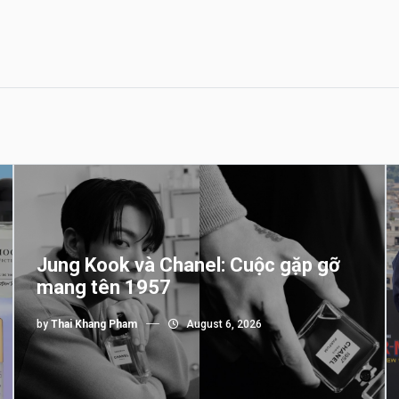
Jung Kook và Chanel: Cuộc gặp gỡ
mang tên 1957
by
Thai Khang Pham
August 6, 2026