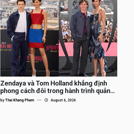
Zendaya và Tom Holland khẳng định
phong cách đôi trong hành trình quảng
bá Spider-Man
by
Thai Khang Pham
August 6, 2026