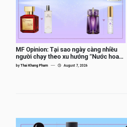
MF Opinion: Tại sao ngày càng nhiều
người chạy theo xu hướng “Nước hoa
Dupe”?
by
Thai Khang Pham
August 7, 2026