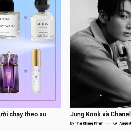
ười chạy theo xu
Jung Kook và Chanel
by
Thai Khang Pham
August