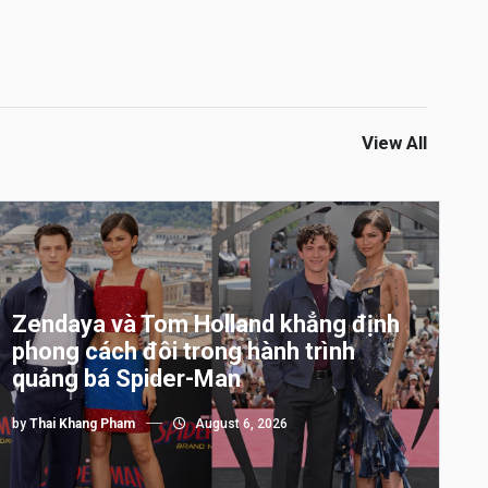
View All
Zendaya và Tom Holland khẳng định
phong cách đôi trong hành trình
quảng bá Spider-Man
by
Thai Khang Pham
August 6, 2026