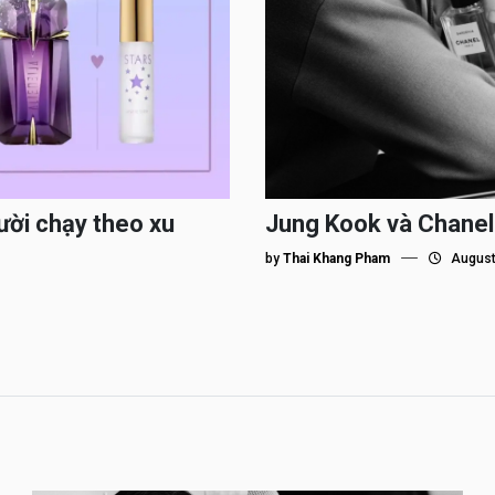
ười chạy theo xu
Jung Kook và Chanel
by
Thai Khang Pham
August