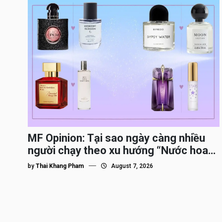
MF Opinion: Tại sao ngày càng nhiều
người chạy theo xu hướng “Nước hoa
Dupe”?
by
Thai Khang Pham
August 7, 2026