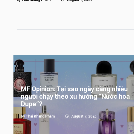
MF Opinion: Tại sao ngày càng nhiều
người chạy theo xu hướng “Nước hoa
Dupe”?
by
Thai Khang Pham
August 7, 2026