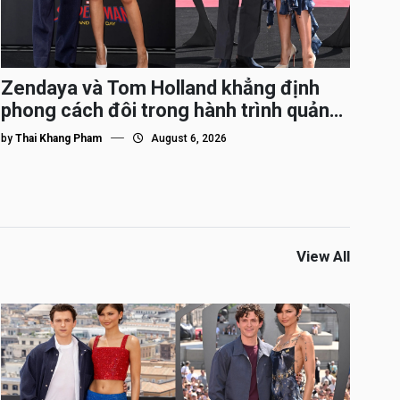
Zendaya và Tom Holland khẳng định
phong cách đôi trong hành trình quảng
bá Spider-Man
by
Thai Khang Pham
August 6, 2026
View All