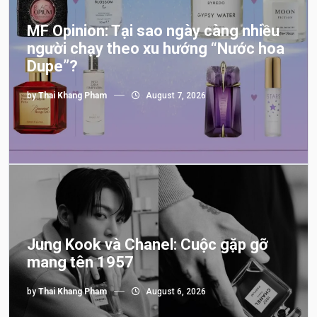
MF Opinion: Tại sao ngày càng nhiều
người chạy theo xu hướng “Nước hoa
Dupe”?
by
Thai Khang Pham
August 7, 2026
Jung Kook và Chanel: Cuộc gặp gỡ
mang tên 1957
by
Thai Khang Pham
August 6, 2026