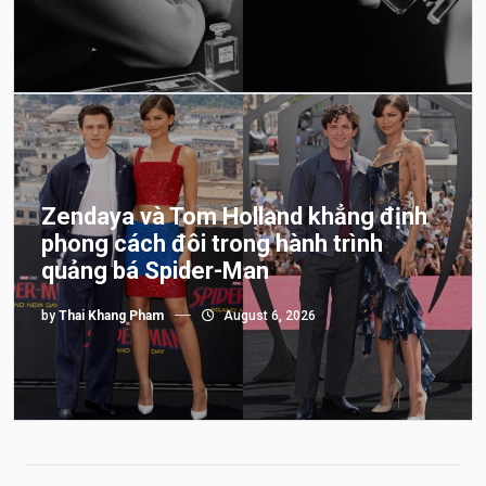
Zendaya và Tom Holland khẳng định
phong cách đôi trong hành trình
quảng bá Spider-Man
by
Thai Khang Pham
August 6, 2026