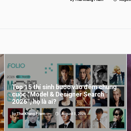
Top 15 thí sinh bước vào đêm chung
cuộc “Model & Designer Search
2026”, họ là ai?
by
Thai Khang Pham
August 5, 2026