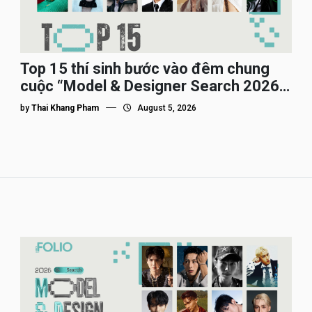
Top 15 thí sinh bước vào đêm chung
cuộc “Model & Designer Search 2026”,
họ là ai?
by
Thai Khang Pham
August 5, 2026