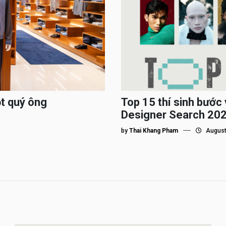
ột quý ông
Top 15 thí sinh bướ
Designer Search 2026
by
Thai Khang Pham
August