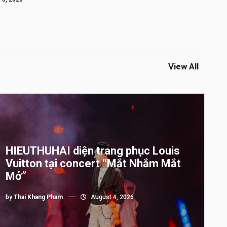
View All
HIEUTHUHAI diện trang phục Louis
Vuitton tại concert “Mắt Nhắm Mắt
Mở”
by
Thai Khang Pham
August 4, 2026