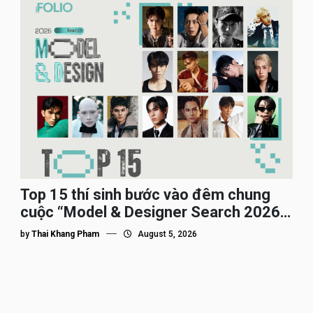
Top 15 thí sinh bước vào đêm chung
cuộc “Model & Designer Search 2026”,
họ là ai?
by
Thai Khang Pham
August 5, 2026