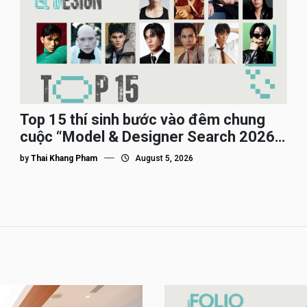
Top 15 thí sinh bước vào đêm chung
cuộc “Model & Designer Search 2026”,
họ là ai?
by
Thai Khang Pham
August 5, 2026