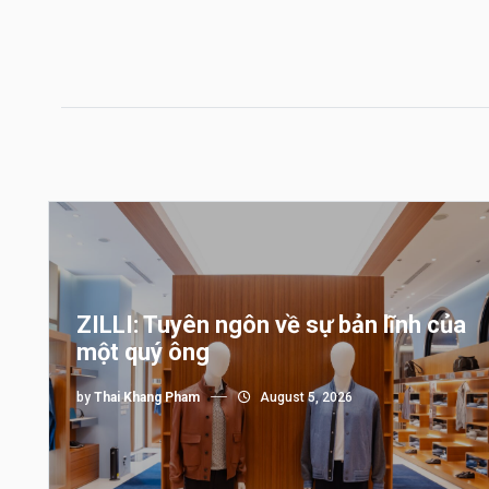
ZILLI: Tuyên ngôn về sự bản lĩnh của
một quý ông
by
Thai Khang Pham
August 5, 2026