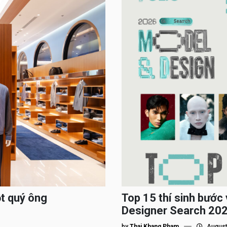
ột quý ông
Top 15 thí sinh bướ
Designer Search 2026
by
Thai Khang Pham
August