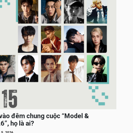
c vào đêm chung cuộc “Model &
”, họ là ai?
 5, 2026