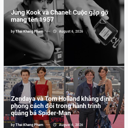
Jung Kook và Chanel: Cuộc gặp gỡ
mang tên 1957
by
Thai Khang Pham
August 6, 2026
Zendaya và Tom Holland khẳng định
phong cách đôi trong hành trình
quảng bá Spider-Man
by
Thai Khang Pham
August 6, 2026