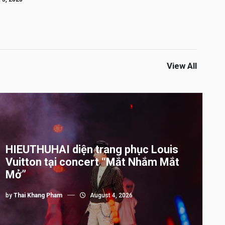
View All
HIEUTHUHAI diện trang phục Louis
Vuitton tại concert “Mắt Nhắm Mắt
Mở”
by
Thai Khang Pham
August 4, 2026