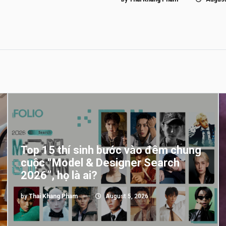
Top 15 thí sinh bước vào đêm chung
cuộc “Model & Designer Search
2026”, họ là ai?
by
Thai Khang Pham
August 5, 2026