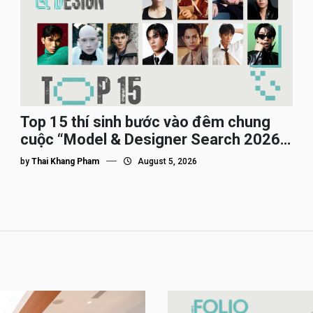
Top 15 thí sinh bước vào đêm chung
cuộc “Model & Designer Search 2026”,
họ là ai?
by
Thai Khang Pham
August 5, 2026