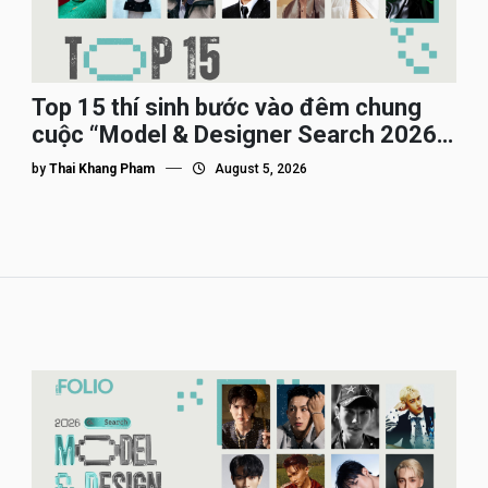
Top 15 thí sinh bước vào đêm chung
cuộc “Model & Designer Search 2026”,
họ là ai?
by
Thai Khang Pham
August 5, 2026