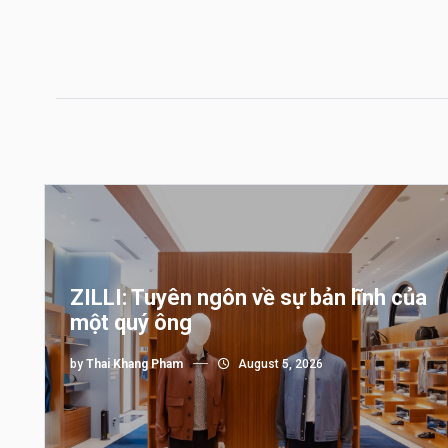
ZILLI: Tuyên ngôn về sự bản lĩnh của
một quý ông
by
Thai Khang Pham
August 5, 2026