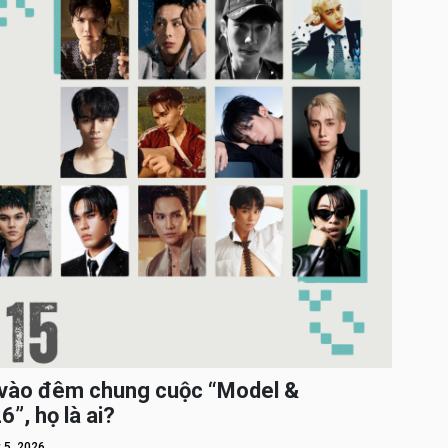
c vào đêm chung cuộc “Model &
”, họ là ai?
 5, 2026