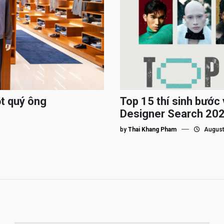
ột quý ông
Top 15 thí sinh bướ
Designer Search 2026
by
Thai Khang Pham
August