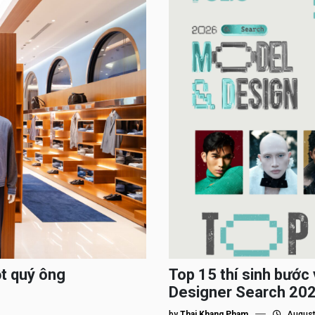
ột quý ông
Top 15 thí sinh bướ
Designer Search 2026
by
Thai Khang Pham
August