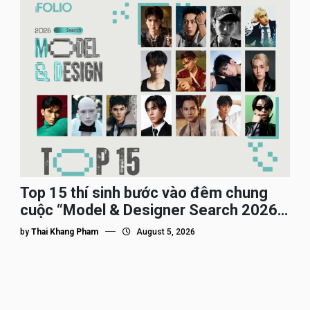
Top 15 thí sinh bước vào đêm chung
cuộc “Model & Designer Search 2026”,
họ là ai?
by
Thai Khang Pham
August 5, 2026