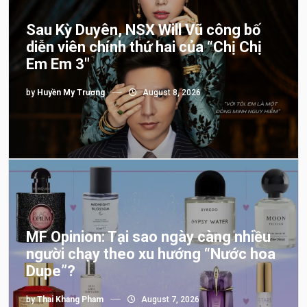
Sau Kỳ Duyên, NSX Will Vũ công bố
diễn viên chính thứ hai của “Chị Chị
Em Em 3″
by
Huyền My Trương
August 8, 2026
MF Opinion: Tại sao ngày càng nhiều
người chạy theo xu hướng “Nước hoa
Dupe”?
by
Thai Khang Pham
August 7, 2026