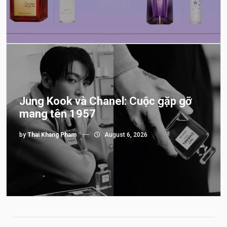
Jung Kook và Chanel: Cuộc gặp gỡ
mang tên 1957
by
Thai Khang Pham
August 6, 2026