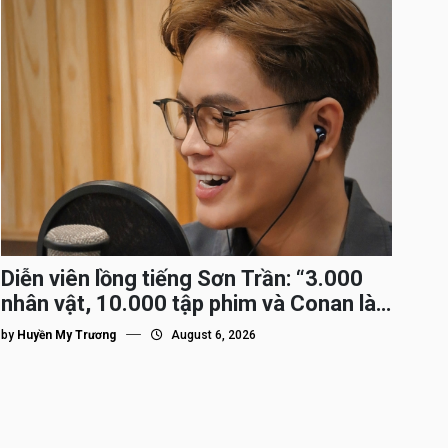
Diễn viên lồng tiếng Sơn Trần: “3.000
nhân vật, 10.000 tập phim và Conan là
nhân vật gắn bó lâu nhất”
by
Huyền My Trương
August 6, 2026