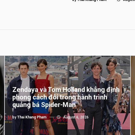
Zendaya và Tom Holland khẳng định
phong cách đôi trong hành trình
quảng bá Spider-Man
by
Thai Khang Pham
August 6, 2026