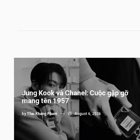
Jung Kook và Chanel: Cuộc gặp gỡ
mang tên 1957
by
Thai Khang Pham
August 6, 2026