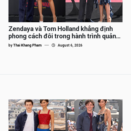
Zendaya và Tom Holland khẳng định
phong cách đôi trong hành trình quảng
bá Spider-Man
by
Thai Khang Pham
August 6, 2026