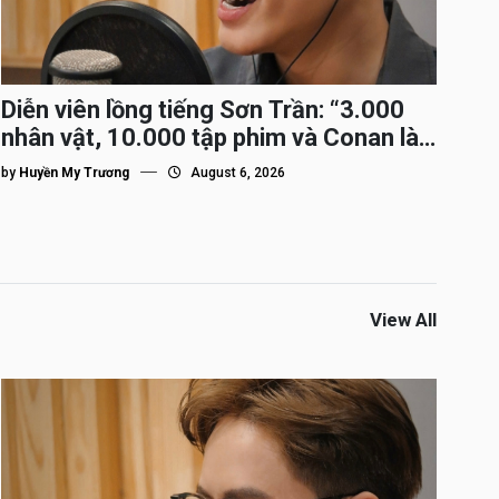
Diễn viên lồng tiếng Sơn Trần: “3.000
nhân vật, 10.000 tập phim và Conan là
nhân vật gắn bó lâu nhất”
by
Huyền My Trương
August 6, 2026
View All