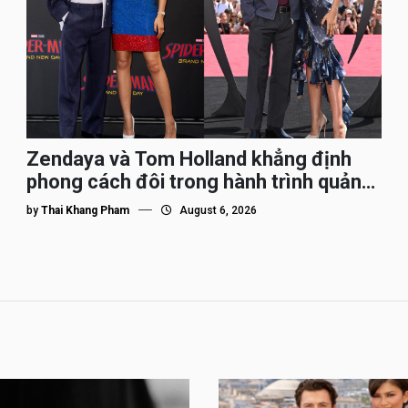
Zendaya và Tom Holland khẳng định
phong cách đôi trong hành trình quảng
bá Spider-Man
by
Thai Khang Pham
August 6, 2026