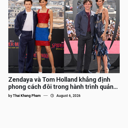
Zendaya và Tom Holland khẳng định
phong cách đôi trong hành trình quảng
bá Spider-Man
by
Thai Khang Pham
August 6, 2026