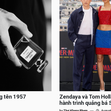
g tên 1957
Zendaya và Tom Holl
hành trình quảng bá
by
Thai Khang Pham
August