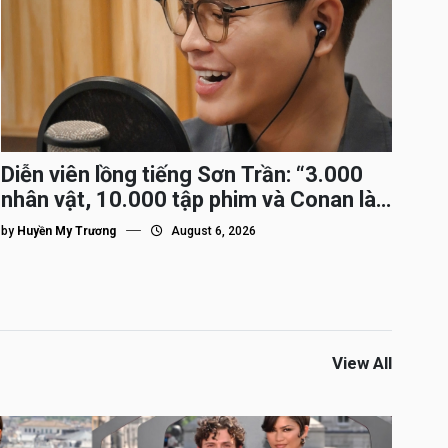
Diễn viên lồng tiếng Sơn Trần: “3.000
nhân vật, 10.000 tập phim và Conan là
nhân vật gắn bó lâu nhất”
by
Huyền My Trương
August 6, 2026
View All