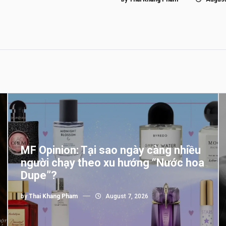
MF Opinion: Tại sao ngày càng nhiều
người chạy theo xu hướng “Nước hoa
Dupe”?
by
Thai Khang Pham
August 7, 2026