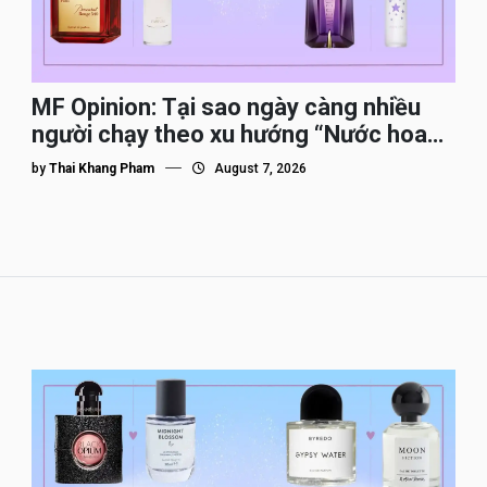
MF Opinion: Tại sao ngày càng nhiều
người chạy theo xu hướng “Nước hoa
Dupe”?
by
Thai Khang Pham
August 7, 2026