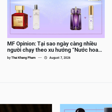
MF Opinion: Tại sao ngày càng nhiều
người chạy theo xu hướng “Nước hoa
Dupe”?
by
Thai Khang Pham
August 7, 2026