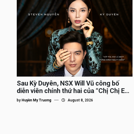
Sau Kỳ Duyên, NSX Will Vũ công bố
diễn viên chính thứ hai của “Chị Chị Em
Em 3″
by
Huyền My Trương
August 8, 2026