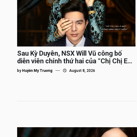
Sau Kỳ Duyên, NSX Will Vũ công bố
diễn viên chính thứ hai của “Chị Chị Em
Em 3″
by
Huyền My Trương
August 8, 2026