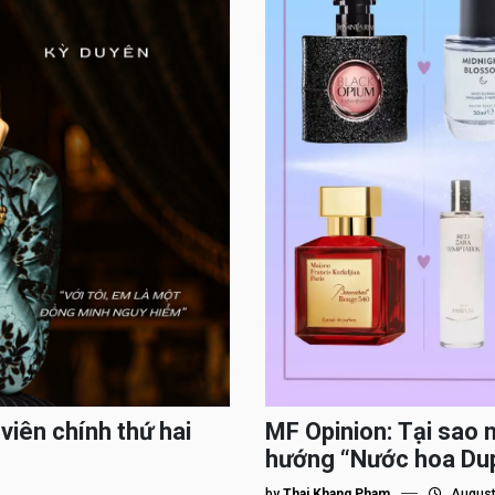
viên chính thứ hai
MF Opinion: Tại sao 
hướng “Nước hoa Du
by
Thai Khang Pham
August