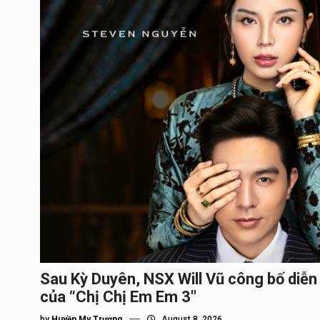
Sau Kỳ Duyên, NSX Will Vũ công bố diễn 
của “Chị Chị Em Em 3″
by
Huyền My Trương
August 8, 2026