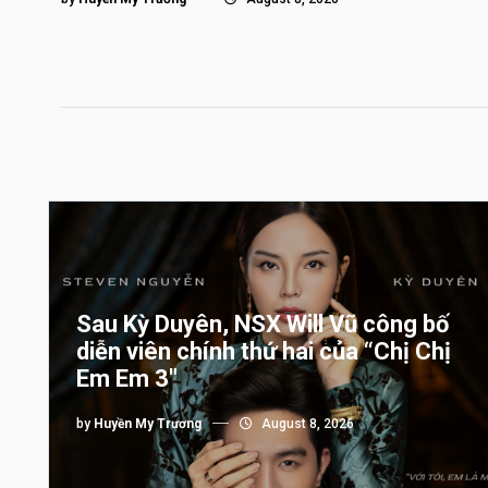
Sau Kỳ Duyên, NSX Will Vũ công bố
diễn viên chính thứ hai của “Chị Chị
Em Em 3″
by
Huyền My Trương
August 8, 2026