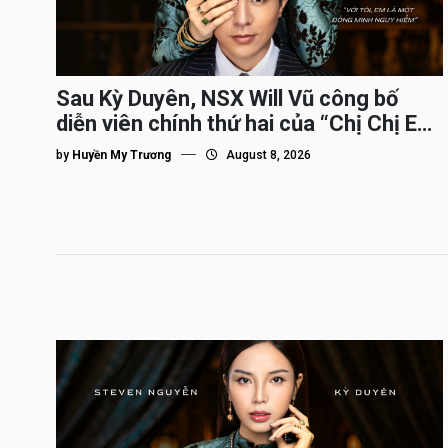
Sau Kỳ Duyên, NSX Will Vũ công bố
diễn viên chính thứ hai của “Chị Chị Em
Em 3″
by
Huyền My Trương
August 8, 2026