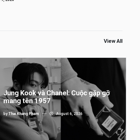
View All
Jung Kook và Chanel: Cuộc gặp gỡ
mang tên 1957
by
Thai Khang Pham
August 6, 2026