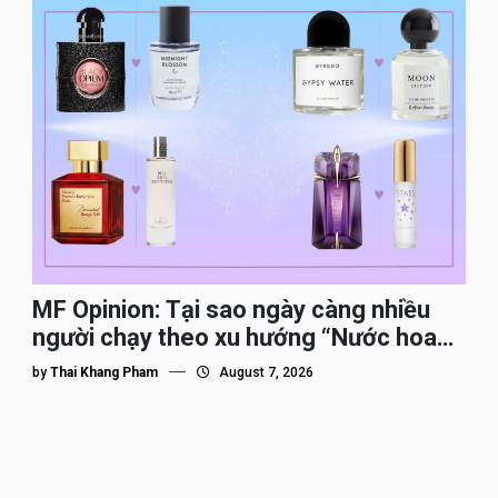
MF Opinion: Tại sao ngày càng nhiều
người chạy theo xu hướng “Nước hoa
Dupe”?
by
Thai Khang Pham
August 7, 2026