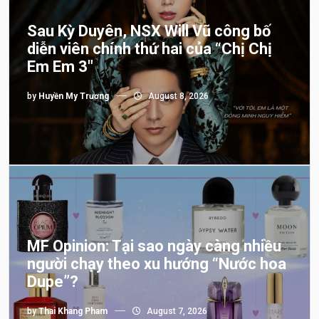
Sau Kỳ Duyên, NSX Will Vũ công bố
diễn viên chính thứ hai của “Chị Chị
Em Em 3″
by
Huyền My Trương
August 8, 2026
MF Opinion: Tại sao ngày càng nhiều
người chạy theo xu hướng “Nước hoa
Dupe”?
by
Thai Khang Pham
August 7, 2026