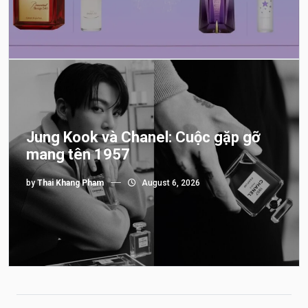
Jung Kook và Chanel: Cuộc gặp gỡ
mang tên 1957
by
Thai Khang Pham
August 6, 2026