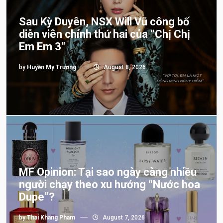
Sau Kỳ Duyên, NSX Will Vũ công bố
diễn viên chính thứ hai của “Chị Chị
Em Em 3″
by
Huyền My Trương
August 8, 2026
MF Opinion: Tại sao ngày càng nhiều
người chạy theo xu hướng “Nước hoa
Dupe”?
by
Thai Khang Pham
August 7, 2026