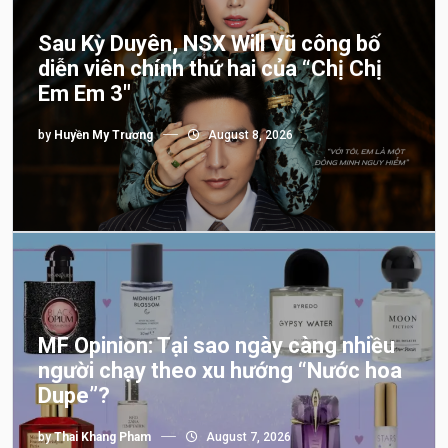
Sau Kỳ Duyên, NSX Will Vũ công bố
diễn viên chính thứ hai của “Chị Chị
Em Em 3″
by
Huyền My Trương
August 8, 2026
MF Opinion: Tại sao ngày càng nhiều
người chạy theo xu hướng “Nước hoa
Dupe”?
by
Thai Khang Pham
August 7, 2026