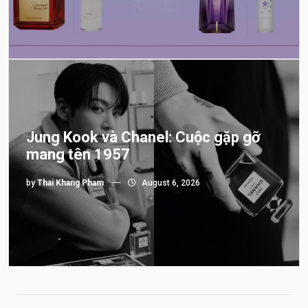
Jung Kook và Chanel: Cuộc gặp gỡ
mang tên 1957
by
Thai Khang Pham
August 6, 2026