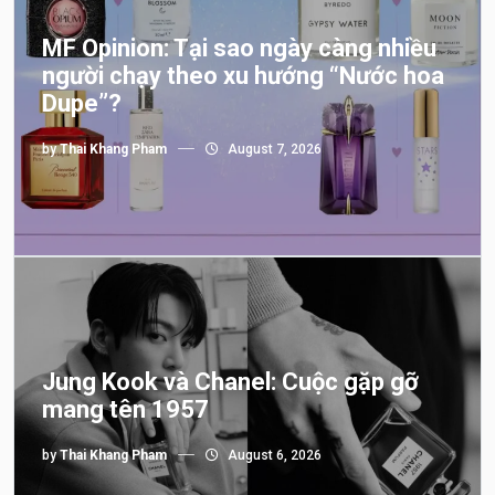
MF Opinion: Tại sao ngày càng nhiều
người chạy theo xu hướng “Nước hoa
Dupe”?
by
Thai Khang Pham
August 7, 2026
Jung Kook và Chanel: Cuộc gặp gỡ
mang tên 1957
by
Thai Khang Pham
August 6, 2026