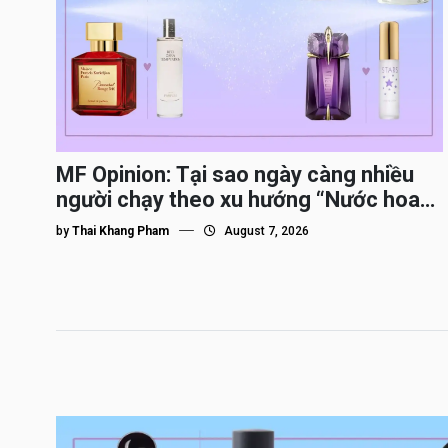
MF Opinion: Tại sao ngày càng nhiều
người chạy theo xu hướng “Nước hoa
Dupe”?
by
Thai Khang Pham
August 7, 2026