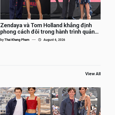
Zendaya và Tom Holland khẳng định
phong cách đôi trong hành trình quảng
bá Spider-Man
by
Thai Khang Pham
August 6, 2026
View All