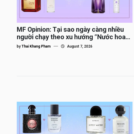
MF Opinion: Tại sao ngày càng nhiều
người chạy theo xu hướng “Nước hoa
Dupe”?
by
Thai Khang Pham
August 7, 2026