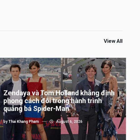
View All
Zendaya và Tom Holland khẳng định
phong cách đôi trong hành trình
quảng bá Spider-Man
by
Thai Khang Pham
August 6, 2026