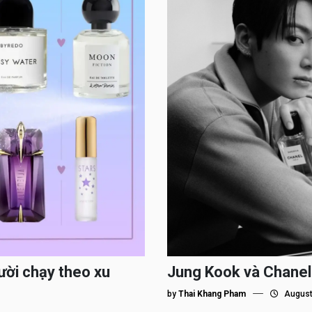
ười chạy theo xu
Jung Kook và Chanel
by
Thai Khang Pham
August