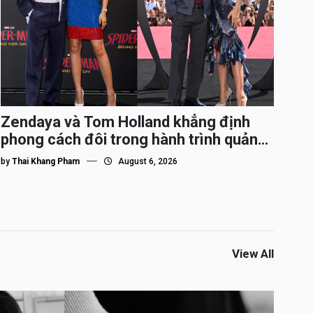
Zendaya và Tom Holland khẳng định
phong cách đôi trong hành trình quảng
bá Spider-Man
by
Thai Khang Pham
August 6, 2026
View All