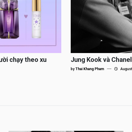
ười chạy theo xu
Jung Kook và Chanel
by
Thai Khang Pham
August