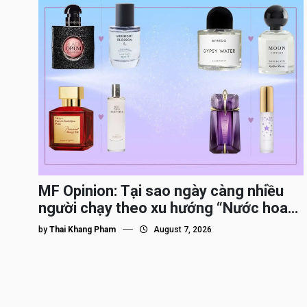
MF Opinion: Tại sao ngày càng nhiều
người chạy theo xu hướng “Nước hoa
Dupe”?
by
Thai Khang Pham
August 7, 2026