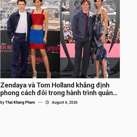
Zendaya và Tom Holland khẳng định
phong cách đôi trong hành trình quảng
bá Spider-Man
by
Thai Khang Pham
August 6, 2026