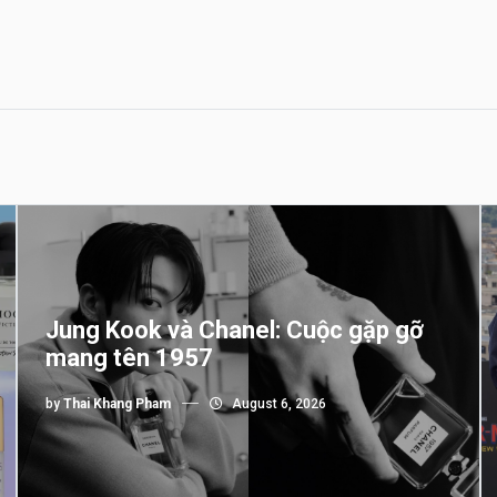
Jung Kook và Chanel: Cuộc gặp gỡ
mang tên 1957
by
Thai Khang Pham
August 6, 2026