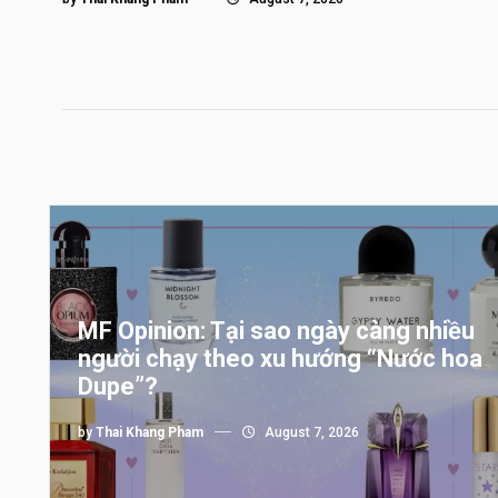
MF Opinion: Tại sao ngày càng nhiều
người chạy theo xu hướng “Nước hoa
Dupe”?
by
Thai Khang Pham
August 7, 2026