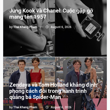
Jung Kook và Chanel: Cuộc gặp gỡ
mang tên 1957
by
Thai Khang Pham
August 6, 2026
Zendaya và Tom Holland khẳng định
phong cách đôi trong hành trình
quảng bá Spider-Man
by
Thai Khang Pham
August 6, 2026