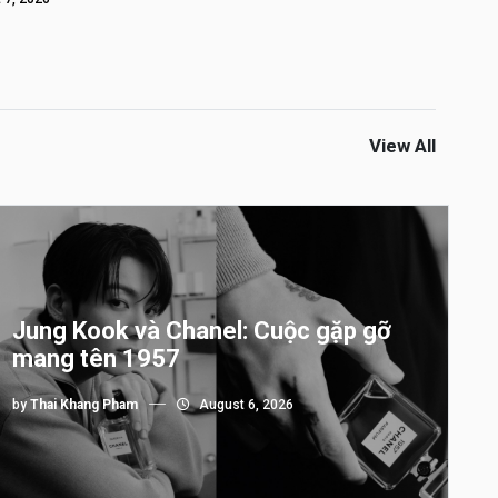
View All
Jung Kook và Chanel: Cuộc gặp gỡ
mang tên 1957
by
Thai Khang Pham
August 6, 2026