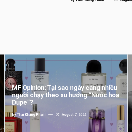
MF Opinion: Tại sao ngày càng nhiều
người chạy theo xu hướng “Nước hoa
Dupe”?
by
Thai Khang Pham
August 7, 2026