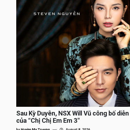
Sau Kỳ Duyên, NSX Will Vũ công bố diễn 
của “Chị Chị Em Em 3″
by
Huyền My Trương
August 8, 2026