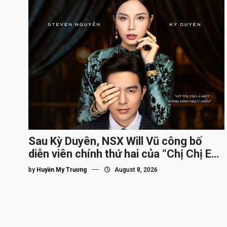
Sau Kỳ Duyên, NSX Will Vũ công bố
diễn viên chính thứ hai của “Chị Chị Em
Em 3″
by
Huyền My Trương
August 8, 2026