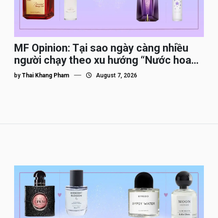
MF Opinion: Tại sao ngày càng nhiều
người chạy theo xu hướng “Nước hoa
Dupe”?
by
Thai Khang Pham
August 7, 2026