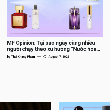
MF Opinion: Tại sao ngày càng nhiều
người chạy theo xu hướng “Nước hoa
Dupe”?
by
Thai Khang Pham
August 7, 2026