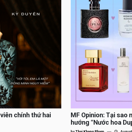
viên chính thứ hai
MF Opinion: Tại sao 
hướng “Nước hoa Du
by
Thai Khang Pham
August