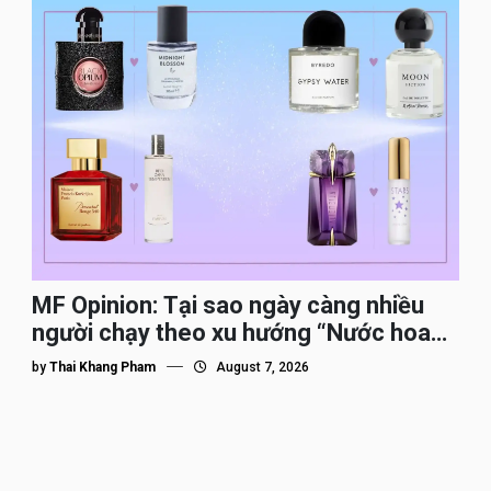
MF Opinion: Tại sao ngày càng nhiều
người chạy theo xu hướng “Nước hoa
Dupe”?
by
Thai Khang Pham
August 7, 2026