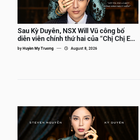
Sau Kỳ Duyên, NSX Will Vũ công bố
diễn viên chính thứ hai của “Chị Chị Em
Em 3″
by
Huyền My Trương
August 8, 2026