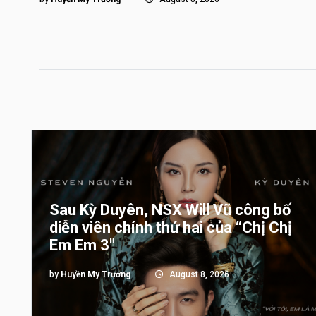
Sau Kỳ Duyên, NSX Will Vũ công bố
diễn viên chính thứ hai của “Chị Chị
Em Em 3″
by
Huyền My Trương
August 8, 2026