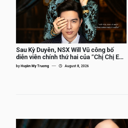
Sau Kỳ Duyên, NSX Will Vũ công bố
diễn viên chính thứ hai của “Chị Chị Em
Em 3″
by
Huyền My Trương
August 8, 2026