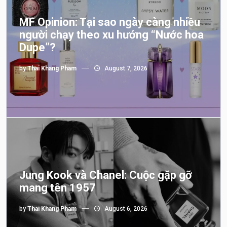
MF Opinion: Tại sao ngày càng nhiều
người chạy theo xu hướng “Nước hoa
Dupe”?
by
Thai Khang Pham
August 7, 2026
Jung Kook và Chanel: Cuộc gặp gỡ
mang tên 1957
by
Thai Khang Pham
August 6, 2026