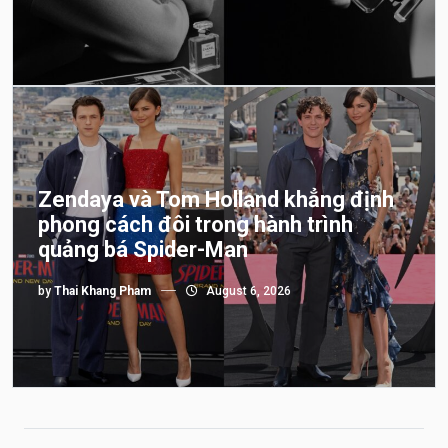
Zendaya và Tom Holland khẳng định
phong cách đôi trong hành trình
quảng bá Spider-Man
by
Thai Khang Pham
August 6, 2026